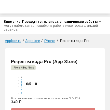
Внимание! Проводятся плановые технические работы
—
могут наблюдаться ошибки в работе некоторых функций
сервиса.
Applook.ru
/
Appstore
/
iPhone
/
Рецепты кода Pro
Рецепты кода Pro (App Store)
IPhone / IPad / Mac
0
1
2
0/5
0
3
4
5
Посл. цена в момент отслеживания пользователями 08.04.2024
349 ₽