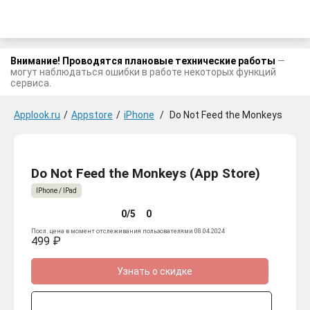
Внимание! Проводятся плановые технические работы
—
могут наблюдаться ошибки в работе некоторых функций
сервиса.
Applook.ru
/
Appstore
/
iPhone
/
Do Not Feed the Monkeys
Do Not Feed the Monkeys (App Store)
IPhone / IPad
0/5
0
Посл. цена в момент отслеживания пользователями 08.04.2024
499 ₽
Узнать о скидке