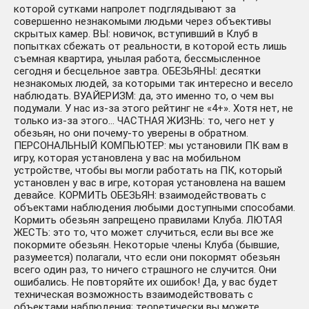
которой сутками напролет подглядывают за
совершенно незнакомыми людьми через объективы
скрытых камер. ВЫ: новичок, вступивший в Клуб в
попытках сбежать от реальности, в которой есть лишь
съемная квартира, унылая работа, бессмысленное
сегодня и бесцельное завтра. ОБЕЗЬЯНЫ: десятки
незнакомых людей, за которыми так интересно и весело
наблюдать. ВУАЙЕРИЗМ: да, это именно то, о чем вы
подумали. У нас из-за этого рейтинг не «4+». Хотя нет, не
только из-за этого… ЧАСТНАЯ ЖИЗНЬ: то, чего нет у
обезьян, но они почему-то уверены в обратном.
ПЕРСОНАЛЬНЫЙ КОМПЬЮТЕР: мы установили ПК вам в
игру, которая установлена у вас на мобильном
устройстве, чтобы вы могли работать на ПК, который
установлен у вас в игре, которая установлена на вашем
девайсе. КОРМИТЬ ОБЕЗЬЯН: взаимодействовать с
объектами наблюдения любыми доступными способами.
Кормить обезьян запрещено правилами Клуба. ЛЮТАЯ
ЖЕСТЬ: это то, что может случиться, если вы все же
покормите обезьян. Некоторые члены Клуба (бывшие,
разумеется) полагали, что если они покормят обезьян
всего один раз, то ничего страшного не случится. Они
ошибались. Не повторяйте их ошибок! Да, у вас будет
техническая возможность взаимодействовать с
объектами наблюдения; теоретически вы можете