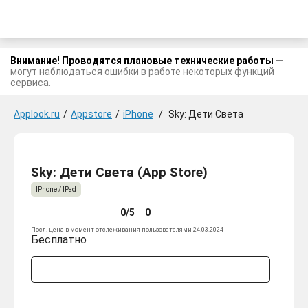
Внимание! Проводятся плановые технические работы
—
могут наблюдаться ошибки в работе некоторых функций
сервиса.
Applook.ru
/
Appstore
/
iPhone
/
Sky: Дети Света
Sky: Дети Света (App Store)
IPhone / IPad
0/5
0
Посл. цена в момент отслеживания пользователями 24.03.2024
Бесплатно