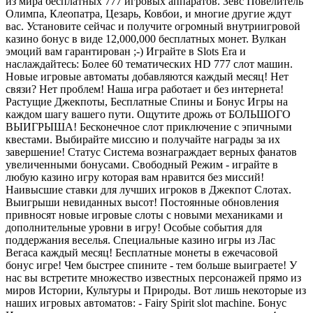
из мира бесплатных 777 игровых аппаратов. Зевс Повелитель
Олимпа, Клеопатра, Цезарь, Ковбои, и многие другие ждут
вас. Установите сейчас и получите огромный внутриигровой
казино бонус в виде 12,000,000 бесплатных монет. Вулкан
эмоций вам гарантирован ;-) Играйте в Slots Era и
наслаждайтесь: Более 60 тематических HD 777 слот машин.
Новые игровые автоматы добавляются каждый месяц! Нет
связи? Нет проблем! Наша игра работает и без интернета!
Растущие Джекпоты, Бесплатные Спины и Бонус Игры на
каждом шагу вашего пути. Ощутите дрожь от БОЛЬШОГО
ВЫИГРЫША! Бесконечное слот приключение с эпичными
квестами. Выбирайте миссию и получайте награды за их
завершение! Статус Система вознаграждает верных фанатов
увеличенными бонусами. Свободный Режим - играйте в
любую казино игру которая вам нравится без миссий!
Наивысшие ставки для лучших игроков в Джекпот Слотах.
Выигрыши невиданных высот! Постоянные обновления
привносят новые игровые слоты с новыми механиками и
дополнительные уровни в игру! Особые события для
поддержания веселья. Специальные казино игры из Лас
Вегаса каждый месяц! Бесплатные монеты в ежечасовой
бонус игре! Чем быстрее спините - тем больше выиграете! У
нас вы встретите множество известных персонажей прямо из
миров Истории, Культуры и Природы. Вот лишь некоторые из
наших игровых автоматов: - Fairy Spirit slot machine. Бонус