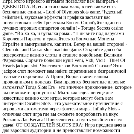
Игра этого игрового автомата позволяет вам выиграть 4
ДЖЕКПОТА. И, если этого вам мало, в ней также есть
бесплатные спины. - Lord of Olympus slots game. Чудесный
геймплей, звуковые эффекты и графика заставит вас
почувствовать себя Греческим Богом. Опробуйте один из
лучших игровых аппаратов онлайн! - Tortuga Secrets casino
game. “Йо-хо-хо, и бутылка рома!. ” Плывите под парусами
Королевы Пиратов и сражайтесь за Бонусные Монеты.
Играйте и выигрывайте, капитан. Ветер на вашей стороне! -
Cleopatra and Caesar slots machine game. Откройте для себя
невероятные казино слоты и станьте подобными Великим
Фараонам. Сорвите большой куш! Veni, Vidi, Vici! - Thief Of
Hearts jackpot slot. Чувствуете зов Восточной Сказки? Этот
jackpot слот поможет вам найти спрятанные в безграничной
пустыне сокровища. А Принц Воров станет вашим
проводником в поисках. Вам нравятся бесплатные игровые
автоматы? Тогда Slots Era - это эпичное приключение, которые
вы не можете пропустить! Мы также сделали еще две
известные казино слот игры, которые могут быть вам
интересны! Scatter Slots - это увлекательное путешествие с
игровыми автоматами через фэнтези миры. Infinity Slots -
отличная слот игра где вы сможете попробовать на вкус
Роскошь Лас Вегаса! Повеселитесь и пусть улыбнется вам
удача! ОТ СОЗДАТЕЛЕЙ SLOTS ERA: Игра предназначена
для взрослой аудитории и не предоставляет возможности