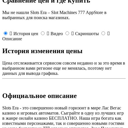
Сравнение цен и где купить
Мы не нашли Slots Era – Slot Machines 777 AppStore в
выбранных для поиска магазинах.
История цен
Видео
Скриншоты
Описание
История изменения цены
Цена отслеживается сервисом совсем недавно и за это время в
выбранном вами регионе еще не менялась, поэтому нет
данных для вывода графика.
Официальное описание
Slots Era - это совершенно новый горизонт в мире Лас Вегас
казино и игровых автоматов. Сыграйте в одну из лучших игр
в жанре онлайн казино БЕСПЛАТНО. Наша игра богата как
известными персонажами, так и совершенно новыми гостями