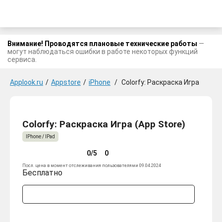
Внимание! Проводятся плановые технические работы
—
могут наблюдаться ошибки в работе некоторых функций
сервиса.
Applook.ru
/
Appstore
/
iPhone
/
Colorfy: Раскраска Игра
Colorfy: Раскраска Игра (App Store)
IPhone / IPad
0/5
0
Посл. цена в момент отслеживания пользователями 09.04.2024
Бесплатно