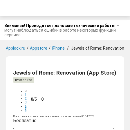
Внимание! Проводятся плановые технические работы
—
могут наблюдаться ошибки в работе некоторых функций
сервиса.
Applook.ru
/
Appstore
/
iPhone
/
Jewels of Rome: Renovation
Jewels of Rome: Renovation (App Store)
IPhone / IPad
0
1
2
0/5
0
3
4
5
Посл. цена в момент отслеживания пользователями 06.04.2024
Бесплатно