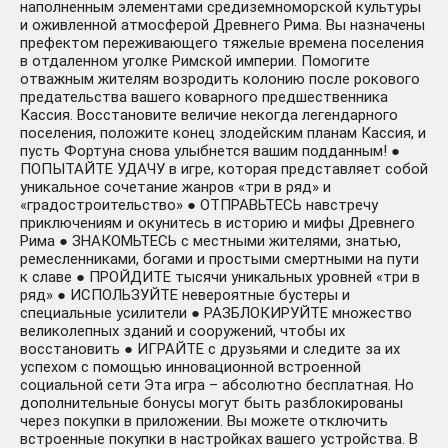
наполненным элементами средиземноморской культуры
и оживленной атмосферой Древнего Рима. Вы назначены
префектом переживающего тяжелые времена поселения
в отдаленном уголке Римской империи. Помогите
отважным жителям возродить колонию после рокового
предательства вашего коварного предшественника
Кассия. Восстановите величие некогда легендарного
поселения, положите конец злодейским планам Кассия, и
пусть Фортуна снова улыбнется вашим подданным! ●
ПОПЫТАЙТЕ УДАЧУ в игре, которая представляет собой
уникальное сочетание жанров «три в ряд» и
«градостроительство» ● ОТПРАВЬТЕСЬ навстречу
приключениям и окунитесь в историю и мифы Древнего
Рима ● ЗНАКОМЬТЕСЬ с местными жителями, знатью,
ремесленниками, богами и простыми смертными на пути
к славе ● ПРОЙДИТЕ тысячи уникальных уровней «три в
ряд» ● ИСПОЛЬЗУЙТЕ невероятные бустеры и
специальные усилители ● РАЗБЛОКИРУЙТЕ множество
великолепных зданий и сооружений, чтобы их
восстановить ● ИГРАЙТЕ с друзьями и следите за их
успехом с помощью инновационной встроенной
социальной сети Эта игра – абсолютно бесплатная. Но
дополнительные бонусы могут быть разблокированы
через покупки в приложении. Вы можете отключить
встроенные покупки в настройках вашего устройства. В