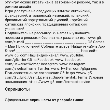
эту игру можно играть как в автономном режиме, так и в
режиме онлайн. ______________________________
Игра доступна на следующих языках: английский,
французский, итальянский, немецкий, испанский,
бразильский португальский, русский, корейский,
китайский, японский, традиционный китайский,
украинский. ____________________________
Подпишитесь на рассылку G5 Games и узнавайте
первыми о релизах и бесплатных раздачах игр! www. g5.
com/e-mail ____________________________ G5 Games
– Мир Приключений! Соберите их все! Найдите «g5» в App
Store! _____________________________ Наш сайт:
www. g5. com Наш видео-канал: www. youtube.
com/g5enter G5 на Facebook: www. facebook.
com/JewelsofRome/ Instagram: www. instagram.
com/jewelsofrome Twitter: www. twitter. com/g5games
Пользовательское соглашение G5: https://www. g5.
com/G5_End_User_License_Supplemental_Terms Условия
пользования: https://www. g5. com/termsofservice
Скриншоты
Официальные
скриншоты от разработчика
: