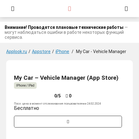
Внимание! Проводятся плановые технические работы
—
могут наблюдаться ошибки в работе некоторых функций
сервиса.
Applook.ru
/
Appstore
/
iPhone
/
My Car - Vehicle Manager
My Car – Vehicle Manager (App Store)
IPhone / IPad
0/5
0
Посл. цена в момент отслеживания пользователями 24.02.2024
Бесплатно