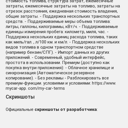
стоимость топлива, структура затрат, ежемесячные
затраты, ежемесячные затраты на топливо, затраты на
отрезок расстояния, ежедневная стоимость владения,
общие затраты. - Поддержка нескольких транспортных
средств. - Поддерживаемые меры объема топлива:
литры, галлоны, килограммы, кВт/ч. - Поддерживаемые
единицы измерения пробега: километр, миля, час. -
Поддержка нескольких единиц расхода топлива, таких
как миль/гал. , л/100 км. и км/л. - Поддержка нескольких
видов топлива в одном транспортном средстве
(например бензин/СПГ). - Импорт данных из других
приложений. - Современный, удобный интерфейс,
простота в использовании. Премиум (доступно как
покупка внутри приложения): - Облачное хранилище и
синхронизация (Автоматическое резервное
копирование). - Без рекламы - Разблокировать все
премиум-функции. условиями и условиями: https://www.
mycar-app. com/my-car-terms
Скриншоты
Официальные
скриншоты от разработчика
: