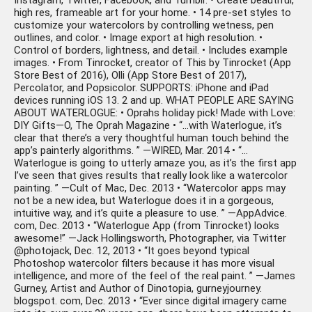
Instagram, Twitter, Facebook, and Tumblr. • Create beautiful,
high res, frameable art for your home. • 14 pre-set styles to
customize your watercolors by controlling wetness, pen
outlines, and color. • Image export at high resolution. •
Control of borders, lightness, and detail. • Includes example
images. • From Tinrocket, creator of This by Tinrocket (App
Store Best of 2016), Olli (App Store Best of 2017),
Percolator, and Popsicolor. SUPPORTS: iPhone and iPad
devices running iOS 13. 2 and up. WHAT PEOPLE ARE SAYING
ABOUT WATERLOGUE: • Oprahs holiday pick! Made with Love:
DIY Gifts—O, The Oprah Magazine • “…with Waterlogue, it’s
clear that there’s a very thoughtful human touch behind the
app’s painterly algorithms. ” —WIRED, Mar. 2014 • “…
Waterlogue is going to utterly amaze you, as it’s the first app
I’ve seen that gives results that really look like a watercolor
painting. ” —Cult of Mac, Dec. 2013 • “Watercolor apps may
not be a new idea, but Waterlogue does it in a gorgeous,
intuitive way, and it’s quite a pleasure to use. ” —AppAdvice.
com, Dec. 2013 • “Waterlogue App (from Tinrocket) looks
awesome!” —Jack Hollingsworth, Photographer, via Twitter
@photojack, Dec. 12, 2013 • “It goes beyond typical
Photoshop watercolor filters because it has more visual
intelligence, and more of the feel of the real paint. ” —James
Gurney, Artist and Author of Dinotopia, gurneyjourney.
blogspot. com, Dec. 2013 • “Ever since digital imagery came