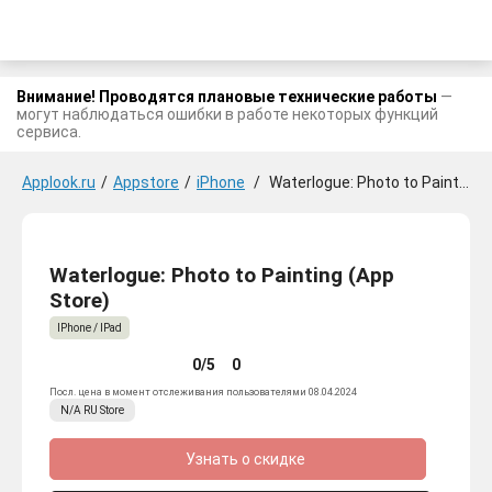
Внимание! Проводятся плановые технические работы
—
могут наблюдаться ошибки в работе некоторых функций
сервиса.
Applook.ru
/
Appstore
/
iPhone
/
Waterlogue: Photo to Painting
Waterlogue: Photo to Painting (App
Store)
IPhone / IPad
0/5
0
Посл. цена в момент отслеживания пользователями 08.04.2024
N/A
RU
Store
Узнать о скидке