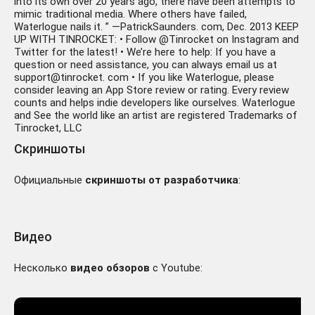
into its own over 20 years ago, there have been attempts to
mimic traditional media. Where others have failed,
Waterlogue nails it. ” —PatrickSaunders. com, Dec. 2013 KEEP
UP WITH TINROCKET: • Follow @Tinrocket on Instagram and
Twitter for the latest! • We’re here to help: If you have a
question or need assistance, you can always email us at
support@tinrocket. com • If you like Waterlogue, please
consider leaving an App Store review or rating. Every review
counts and helps indie developers like ourselves. Waterlogue
and See the world like an artist are registered Trademarks of
Tinrocket, LLC
Скриншоты
Официальные
скриншоты от разработчика
:
Видео
Несколько
видео обзоров
с Youtube: