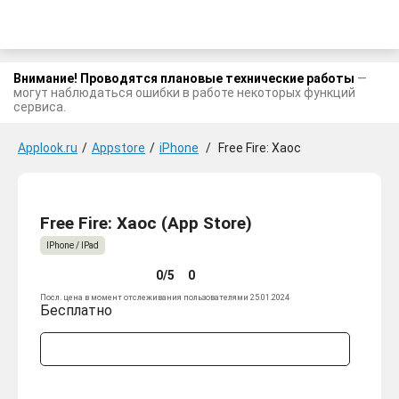
Внимание! Проводятся плановые технические работы
—
могут наблюдаться ошибки в работе некоторых функций
сервиса.
Applook.ru
/
Appstore
/
iPhone
/
Free Fire: Хаос
Free Fire: Хаос (App Store)
IPhone / IPad
0/5
0
Посл. цена в момент отслеживания пользователями 25.01.2024
Бесплатно