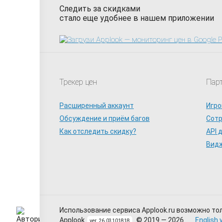
Следить за скидками
стало еще удобнее в нашем приложении
Трекер цен
Пар
Расширенный аккаунт
Игро
Обсуждение и приём багов
Сот
Как отследить скидку?
API 
Видж
Использование сервиса Applook.ru возможно то
Applook
© 2019 — 2026
English 
ver. 26.03101818