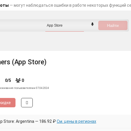
боты
— могут наблюдаться ошибки в работе некоторых функций с
ers (App Store)
0/5
0
леживания пользователями 07.04.2024
кидке
 Store: Argentina — 186.92 ₽
См. цены в регионах