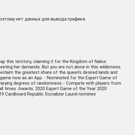
поэтому нет данных для вывода графика.
 this territory, claiming it for the Kingdom of Nalos.
eeting her demands. But you are not alone in this wilderness.
Reclaim the greatest share of the queen’s desired lands and
rite game now as an App. - Nominated for the Expert Game of
h varying degrees of randomness - Compete with players from
 all times. Awards: 2020 Expert Game of the Year 2020
Cardboard Republic Socializer Laurel nominee