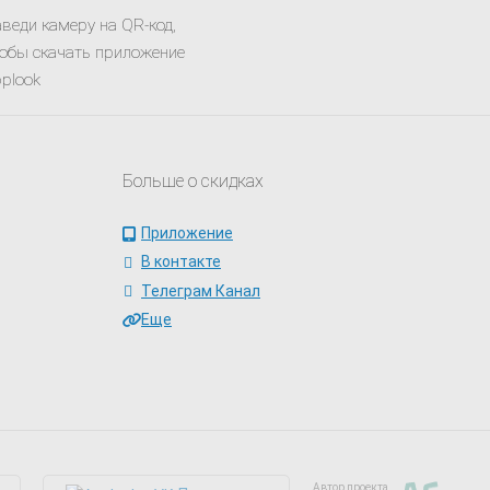
веди камеру на QR-код,
обы скачать приложение
plook
Больше о скидках
Приложение
В контакте
Телеграм Канал
Еще
Автор проекта