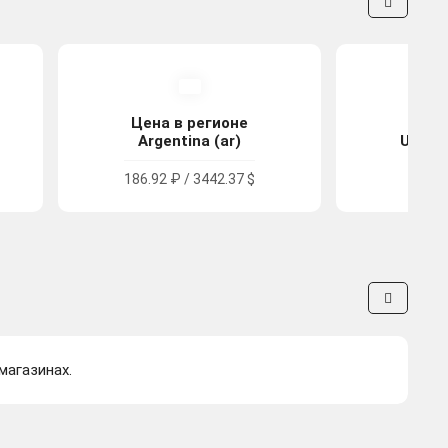
Цена в регионе
Цена
Argentina (ar)
United
186.92 ₽ / 3442.37 $
324.3
магазинах.