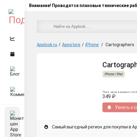
Внимание! Проводятся плановые технические ра
Applook.ru
/
Appstore
/
iPhone
/
Cartographers
Cartograph
IPhone / IPad
Посл. цена в момент отс
349 ₽
Узнать о с
Самый выгодный регион для покупки в App