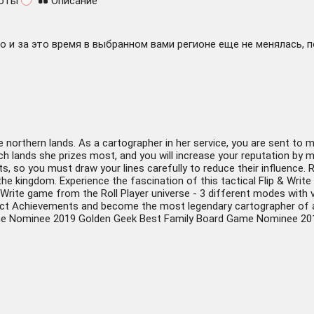
оты
Описание
 и за это время в выбранном вами регионе еще не менялась, 
orthern lands. As a cartographer in her service, you are sent to map
h lands she prizes most, and you will increase your reputation by m
s, so you must draw your lines carefully to reduce their influence. 
n the kingdom. Experience the fascination of this tactical Flip & W
& Write game from the Roll Player universe - 3 different modes wit
ollect Achievements and become the most legendary cartographer of
 Nominee 2019 Golden Geek Best Family Board Game Nominee 2019 