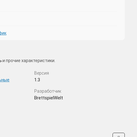
фик
ь
и прочие характеристики.
Версия
ьные
1.3
Разработчик
BrettspielWelt