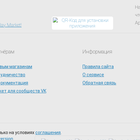
На
чт
Ap
тнёрам
Информация
вым магазинам
Правила сайта
рудничество
О сервисе
документация
Обратная связь
ет для сообществ VK
лько на условиях
соглашения
.
version