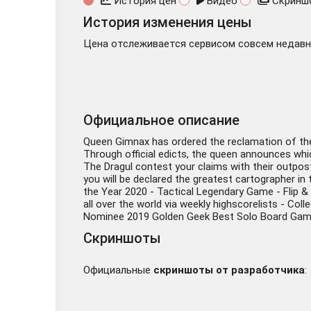
История цен
Видео
Скринш
История изменения цены
Цена отслеживается сервисом совсем недавно
Официальное описание
Queen Gimnax has ordered the reclamation of the n
Through official edicts, the queen announces whic
The Dragul contest your claims with their outpost
you will be declared the greatest cartographer i
the Year 2020 - Tactical Legendary Game - Flip 
all over the world via weekly highscorelists - C
Nominee 2019 Golden Geek Best Solo Board Game
Скриншоты
Официальные
скриншоты от разработчика
: