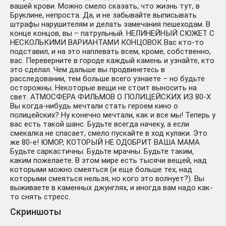
вашей крови. Можно смело сказать, что жизнь тут, в
Бруклине, непроста. Да, и не забывайте выписывать
штрафы нарушителям и делать замечания пешеходам. В
конце концов, вы – патрульный. НЕЛИНЕЙНЫЙ СЮЖЕТ С
НЕСКОЛЬКИМИ ВАРИАНТАМИ КОНЦОВОК Вас кто-то
подставил, и на это наплевать всем, кроме, собственно,
вас. Переверните в городе каждый камень и узнайте, кто
это сделал. Чем дальше вы продвинетесь в
расследовании, тем больше всего узнаете – но будьте
осторожны. Некоторые вещи не стоит выносить на
свет. АТМОСФЕРА ФИЛЬМОВ О ПОЛИЦЕЙСКИХ ИЗ 80-Х
Вы когда-нибудь мечтали стать героем кино о
полицейских? Ну конечно мечтали, как и все мы! Теперь у
вас есть такой шанс. Будьте всегда начеку, а если
смекалка не спасает, смело пускайте в ход кулаки. Это
же 80-е! ЮМОР, КОТОРЫЙ НЕ ОДОБРИТ ВАША МАМА
Будьте саркастичны. Будьте мрачны. Будьте таким,
каким пожелаете. В этом мире есть тысячи вещей, над
которыми можно смеяться (и еще больше тех, над
которыми смеяться нельзя, но кого это волнует?). Вы
выживаете в каменных джунглях, и иногда вам надо как-
то снять стресс.
Скриншоты