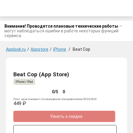
Внимание! Проводятся плановые технические работы
—
могут наблюдаться ошибки в работе некоторых функций
сервиса.
Applook.ru
/
Appstore
/
iPhone
/
Beat Cop
Beat Cop (App Store)
IPhone / IPad
0/5
0
Посл. цена в момент отслеживания пользователями 09.04.2024
449 ₽
Узнать о скидке