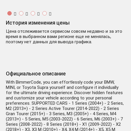
История изменения цены
Цена отслеживается сервисом совсем недавно и за это
время в выбранном вами регионе еще не менялась,
поэтому нет данных для вывода графика.
Официальное описание
With BimmerCode, you can effortlessly code your BMW,
MINI, or Toyota Supra yourself and configure it individually
for the ultimate driving experience. Discover hidden features
and customize your vehicle according to your personal
preferences. SUPPORTED CARS - 1 Series (2004+) - 2 Series,
M2 (2013+) - 2 Series Active Tourer (2014-2022) - 2 Series
Gran Tourer (2015+) - 3 Series, M3 (2005+) - 4 Series, M4
(2013+) - 5 Series, M5 (2003-2022) - 6 Series, M6 (2003+) - 7
Series (2008-2022) - 8 Series (2018+) - X1 (2009-2022) - X2
(2018+) - X3, X3 M (2010+) - X4, X4 M (2014+) - X5, X5 M