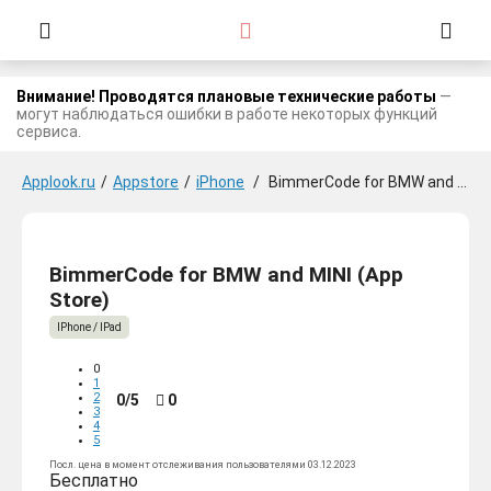
Внимание! Проводятся плановые технические работы
—
могут наблюдаться ошибки в работе некоторых функций
сервиса.
Applook.ru
/
Appstore
/
iPhone
/
BimmerCode for BMW and MINI
BimmerCode for BMW and MINI (App
Store)
IPhone / IPad
0
1
2
0/5
0
3
4
5
Посл. цена в момент отслеживания пользователями 03.12.2023
Бесплатно