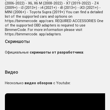
(2006-2022) - X6, X6 M (2008-2022) - X7 (2019-2022) - Z4
(2009+) - i3 (2013+) - i4 (2021+) - i8 (2013+) - iX3 (2021+) -
MINI (2006+) - Toyota Supra (2019+) You can find a detailed
list of the supported cars and options on
https://bimmercode. app/cars. REQUIRED ACCESSORIES One
of the supported OBD adapters is required to use
BimmerCode. For more information please visit
https://bimmercode. app/adapters.
Скриншоты
Официальные
скриншоты от разработчика
:
Видео
Несколько
видео обзоров
с Youtube: