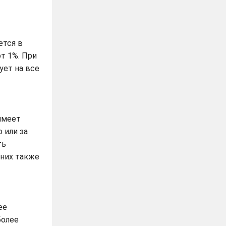
тся в
т 1%. При
ует на все
имеет
 или за
ть
 них также
ее
более