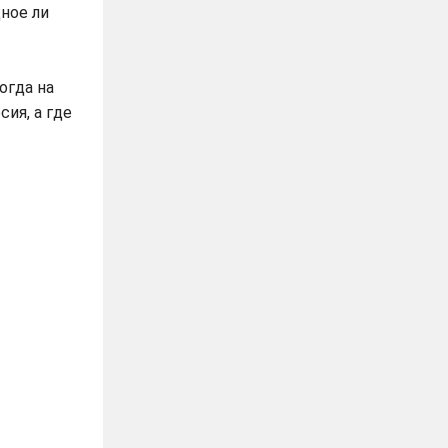
ное ли
огда на
сия, а где