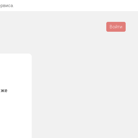
ервиса.
Войти
 же