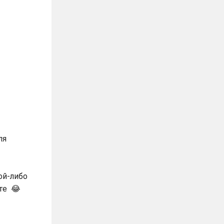
ля
кой-либо
йте
😂