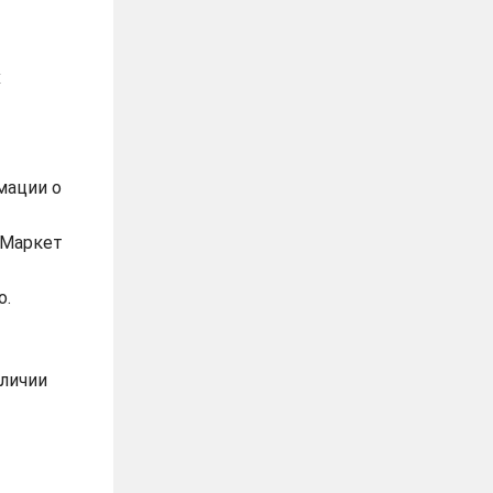
х
мации о
.Маркет
о.
аличии