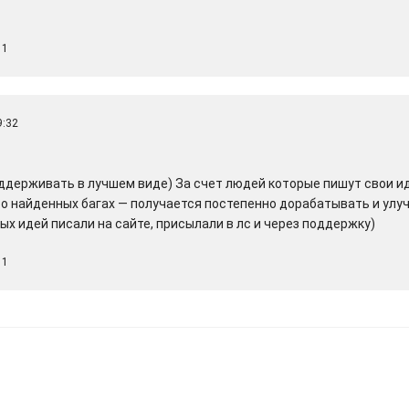
1
9:32
ддерживать в лучшем виде) За счет людей которые пишут свои ид
 найденных багах — получается постепенно дорабатывать и улуч
ых идей писали на сайте, присылали в лс и через поддержку)
1