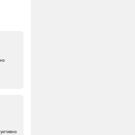
 но
туитивно