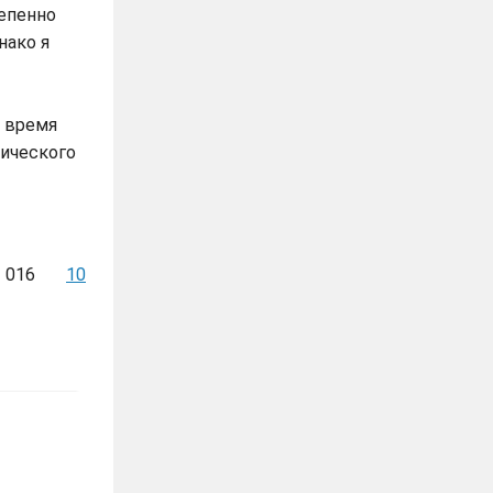
тепенно
нако я
ы время
тического
1 016
10