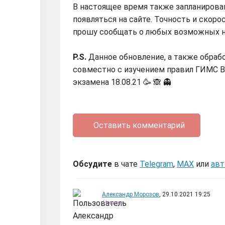
В настоящее время также запланирова
появляться на сайте. Точность и скор
прошу сообщать о любых возможных не
P.S.
Данное обновление, а также обрабо
совместно с изучением правил ГИМС ВП
экзамена 18.08.21 🥳
🙈
👻
Оставить комментарий
Обсудите
в чате
Telegram
,
MAX
или
авт
Александр Морозов
, 29.10.2021 19:25
Новичок