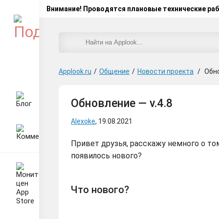
Внимание! Проводятся плановые технические ра
Applook.ru
/
Общение
/
Новости проекта
/
Обно
Обновление — v.4.8
Alexoke
, 19.08.2021
Привет друзья, расскажу немного о том
появилось нового?
Что нового?