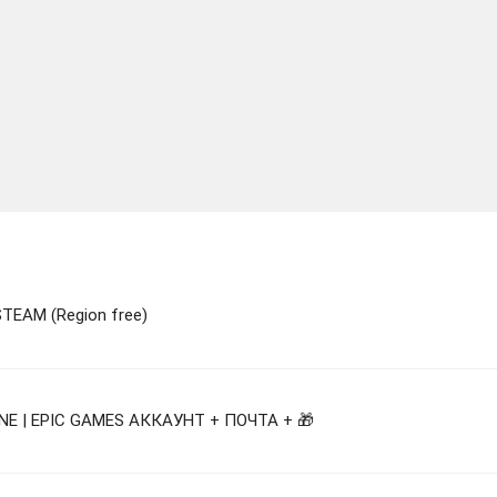
STEAM (Region free)
INE | EPIC GAMES АККАУНТ + ПОЧТА + 🎁