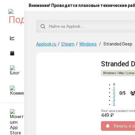
Внимание! Проводятся плановые технические ра
Applook.ru
/
Steam
/
Windows
/
Stranded Deep
Stranded 
Windows / Mac / Linux
0
1
2
0/5
3
4
5
Посл. цена в момент отс
449 ₽
Узнать о с