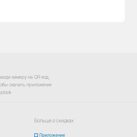
веди камеру на QR-код,
обы скачать приложение
plook
Больше о скидках
Приложение