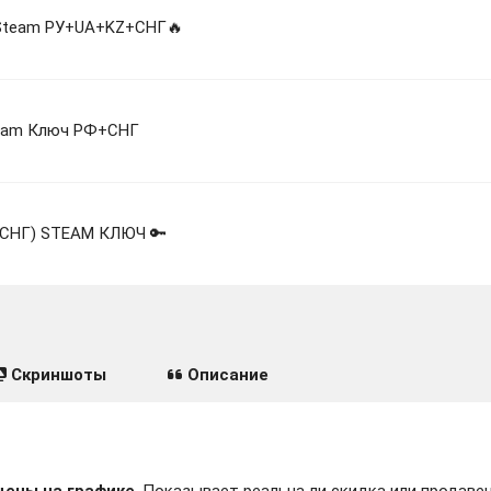
| Steam РУ+UA+KZ+СНГ🔥
team Ключ РФ+СНГ
Ф/СНГ) STEAM КЛЮЧ 🔑
Скриншоты
Описание
цены на графике
. Показывает реальна ли скидка или продавец