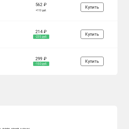
562 ₽
Купить
+113 руб.
214 ₽
Купить
-235 руб.
299 ₽
Купить
-150 руб.
 завысил цену.