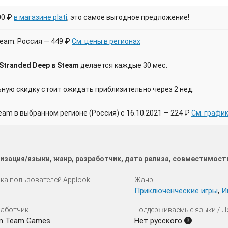
00 ₽
в магазине plati
, это самое выгодное предложение!
team: Россия — 449 ₽
См. цены в регионах
Stranded Deep в Steam
делается каждые 30 мес.
ую скидку стоит ожидать приблизительно через 2 нед.
m в выбранном регионе (Россия) с 16.10.2021 — 224 ₽
См. графи
изация/языки, жанр, разработчик, дата релиза, совместимост
ка пользователей Applook
Жанр
Приключенческие игры
,
И
аботчик
Поддерживаемые языки / 
m Team Games
Нет русского