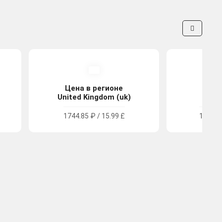
Цена в регионе
Цена
United Kingdom (uk)
Tu
1744.85 ₽ / 15.99 £
1091.7