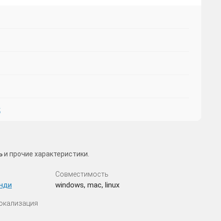
к
ь
и прочие характеристики.
Совместимость
нди
windows, mac, linux
Локализация