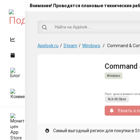
Внимание! Проводятся плановые технические ра
Applook.ru
/
Steam
/
Windows
/
Command & Conq
Command &
Windows
Посл. цена в момент отс
N/A
RU
Store
Узнать о с
Самый выгодный регион для покупки в St