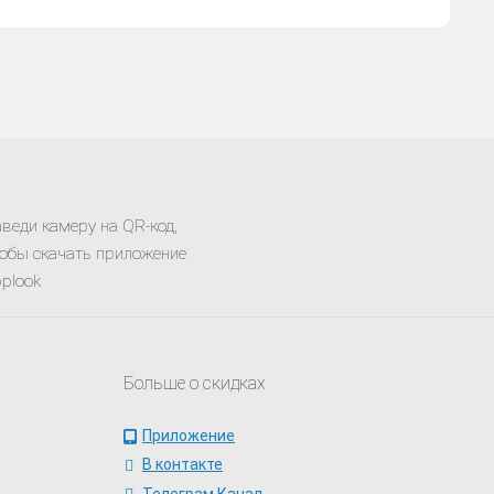
веди камеру на QR-код,
обы скачать приложение
plook
Больше о скидках
Приложение
В контакте
Телеграм Канал