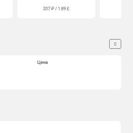
207 ₽ / 1.89 £
108.4
Цена