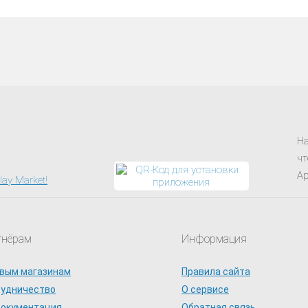
На
чт
Ap
тнёрам
Информация
вым магазинам
Правила сайта
рудничество
О сервисе
документация
Обратная связь