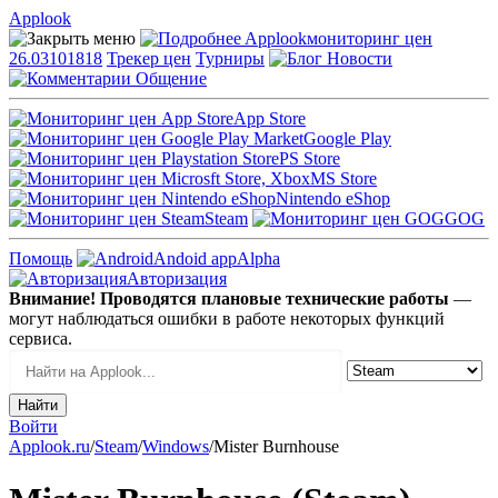
Applook
Applook
мониторинг цен
26.03101818
Трекер цен
Турниры
Новости
Общение
App Store
Google Play
PS Store
MS Store
Nintendo eShop
Steam
GOG
Помощь
Andoid app
Alpha
Авторизация
Внимание! Проводятся плановые технические работы
—
могут наблюдаться ошибки в работе некоторых функций
сервиса.
Войти
Applook.ru
/
Steam
/
Windows
/
Mister Burnhouse