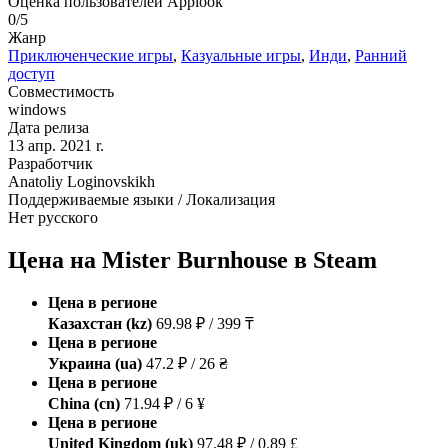
Оценка пользователей Applook
0/5
Жанр
Приключенческие игры
,
Казуальные игры
,
Инди
,
Ранний
доступ
Совместимость
windows
Дата релиза
13 апр. 2021 r.
Разработчик
Anatoliy Loginovskikh
Поддерживаемые языки / Локализация
Нет русского
Цена на Mister Burnhouse в Steam
Цена в регионе
Казахстан (kz)
69.98 ₽ / 399 ₸
Цена в регионе
Украина (ua)
47.2 ₽ / 26 ₴
Цена в регионе
China (cn)
71.94 ₽ / 6 ¥
Цена в регионе
United Kingdom (uk)
97.48 ₽ / 0.89 £