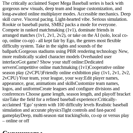
The critically acclaimed Super Mega Baseball series is back with
gorgeous new visuals, deep team and league customization, and
long-awaited online multiplayer modes. Accessible mechanics. Deep
skill curve. Visceral pacing. Light-hearted vibe. Serious simulation.
Rookie or baseball purist, SMB2 packs a mode for everyone.
Compete in ranked matchmaking (1v1), dominate friends in
arranged matches (1v1, 2v1, 2v2), or take on the AI (solo, local co-
op, online co-op) - all kept fair by Ego, the genres most flexible
difficulty system. Take in the sights and sounds of the
ballpark:Gorgeous stadiums using PBR rendering technology New,
more realistically scaled character models Overhauled user
interfaceGot game? Show your stuff online:Dedicated
serversCompetitive online matchmaking (1v1)Cooperative online
season play (2vCPU)Friendly online exhibition play (1v1, 2v1, 2v2,
2vCPU) Your team, your league, your way:Edit player names,
appearance, gear, animations and skillsCustomize team names,
logos, and uniformsCreate leagues and configure divisions and
conferences Choose game length, season length, and playoff bracket
sizeTake the field for a refined baseball experience:Critically-
acclaimed ‘Ego’ system with 100 difficulty levels Realistic baseball
simulation and accurate physicsTight controls and fast-paced
gameplayDeep, multi-season stat trackingSolo, co-op or versus play
– online or off