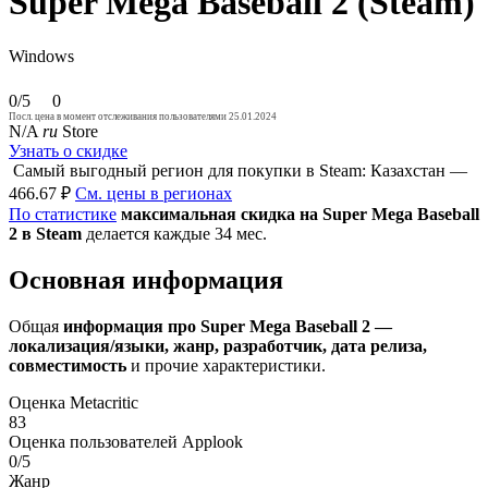
Super Mega Baseball 2 (Steam)
Windows
0/5
0
Посл. цена в момент отслеживания пользователями 25.01.2024
N/A
ru
Store
Узнать о скидке
Самый выгодный регион для покупки в Steam: Казахстан —
466.67 ₽
См. цены в регионах
По статистике
максимальная скидка на Super Mega Baseball
2 в Steam
делается каждые 34 мес.
Основная информация
Общая
информация про Super Mega Baseball 2 —
локализация/языки, жанр, разработчик, дата релиза,
совместимость
и прочие характеристики.
Оценка Metacritic
83
Оценка пользователей Applook
0/5
Жанр