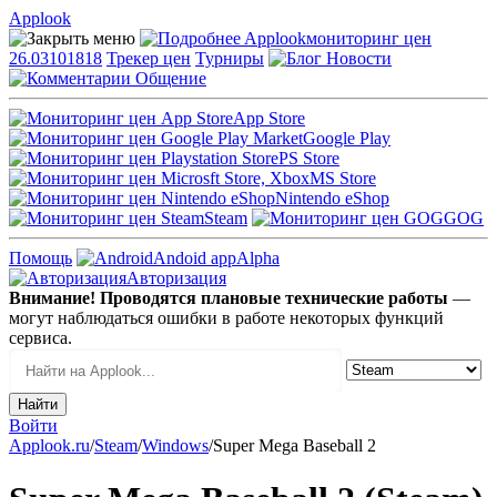
Applook
Applook
мониторинг цен
26.03101818
Трекер цен
Турниры
Новости
Общение
App Store
Google Play
PS Store
MS Store
Nintendo eShop
Steam
GOG
Помощь
Andoid app
Alpha
Авторизация
Внимание! Проводятся плановые технические работы
—
могут наблюдаться ошибки в работе некоторых функций
сервиса.
Войти
Applook.ru
/
Steam
/
Windows
/
Super Mega Baseball 2