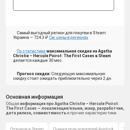
Самый выгодный регион для покупки в Steam:
Украина — 724.3 ₽
См. цены в регионах
По статистике
максимальная скидка на Agatha
Christie – Hercule Poirot: The First Cases в Steam
делается каждые 30 мес.
Прогноз скидки:
Следующую максимальную
скидку стоит ожидать приблизительно через 2 дн.
Основная информация
Общая
информация про Agatha Christie – Hercule Poirot:
The First Cases — локализация/языки, жанр, разработчик,
дата релиза, совместимость
и прочие характеристики.
Отзывов в Steam
Оценка пользователей Applook
Жа