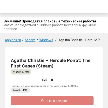
Внимание! Проводятся плановые технические работы
—
могут наблюдаться ошибки в работе некоторых функций
сервиса.
Applook.ru
/
Steam
/
Windows
/
Agatha Christie - Hercule Poirot: The First Cases
Agatha Christie – Hercule Poirot: The
First Cases (Steam)
Windows / Mac
0/5
0
Посл. цена в момент отслеживания пользователями 08.04.2024
N/A
RU
Store
Узнать о скидке