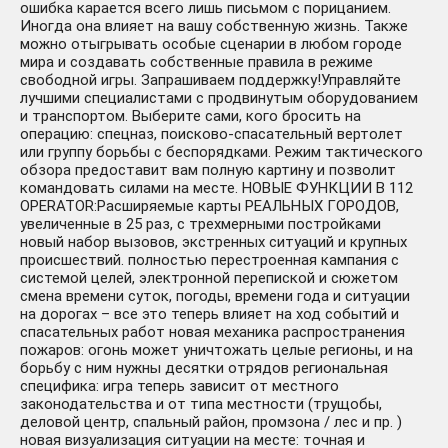
ошибка карается всего лишь письмом с порицанием.
Иногда она влияет на вашу собственную жизнь. Также
можно отыгрывать особые сценарии в любом городе
мира и создавать собственные правила в режиме
свободной игры. Запрашиваем поддержку!Управляйте
лучшими специалистами с продвинутым оборудованием
и транспортом. Выберите сами, кого бросить на
операцию: спецназ, поисково-спасательный вертолет
или группу борьбы с беспорядками. Режим тактического
обзора предоставит вам полную картину и позволит
командовать силами на месте. НОВЫЕ ФУНКЦИИ В 112
OPERATOR:Расширяемые карты РЕАЛЬНЫХ ГОРОДОВ,
увеличенные в 25 раз, с трехмерными постройками
новый набор вызовов, экстренных ситуаций и крупных
происшествий. полностью перестроенная кампания с
системой целей, электронной перепиской и сюжетом
смена времени суток, погоды, времени года и ситуации
на дорогах – все это теперь влияет на ход событий и
спасательных работ новая механика распространения
пожаров: огонь может уничтожать целые регионы, и на
борьбу с ним нужны десятки отрядов региональная
специфика: игра теперь зависит от местного
законодательства и от типа местности (трущобы,
деловой центр, спальный район, промзона / лес и пр. )
новая визуализация ситуации на месте: точная и