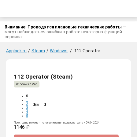
Внимание! Проводятся плановые технические работы
—
могут наблюдаться ошибки в работе некоторых функций
сервиса.
Applook.ru
/
Steam
/
Windows
/
112 Operator
112 Operator (Steam)
Windows / Mac
0
1
2
0/5
0
3
4
5
Посл. цена в момент отслеживания пользователями 09.04.2024
1146 ₽