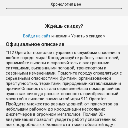
Хронология цен
Ждёшь скидку?
Войди на сайт
и нажми «
Узнать о скидке
»
🔑112 Operator. STEAM-ключ
198 ₽
Официальное описание
Россия (Global)
-948 руб.
"112 Operator позволяет управлять службами спасения в
любом городе мира! Координируйте работу спасателей,
принимайте вызовы и справляйтесь с экстренными
ситуациями, вызванными погодой, транспортом и
сезонными изменениями. Помогите городу справляться с
серьезными опасностями: бунтами, организованной
преступностью, терактами, природными катаклизмами и
прочим!Опасность стала серьезнееВаша помощь сейчас
нужна как никогда раньше: опасность приобрела новый
масштаб в сиквеле знаменитой игры 911 Operator.
112 Operator (Steam Ключ)
212 ₽
Пройдите множество разных уровней: от присмотра за
РФ-СНГ-МИР + ПОДАРОК
небольшим районом до координации нескольких
-934 руб.
диспетчеров в огромном мегаполисе. Полная 3D-
визуализация позволит увидеть работу спасателей во
всех подробностях. Больше ста тысяч областей ждут