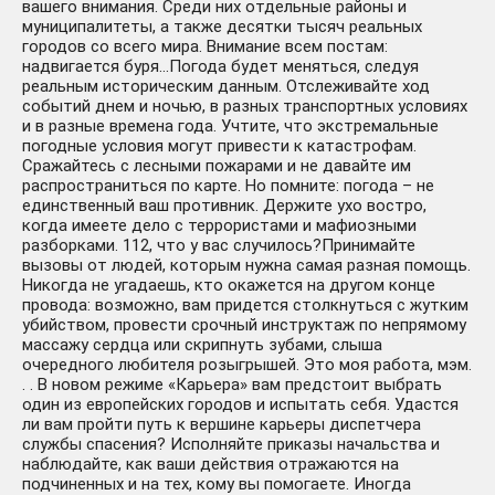
вашего внимания. Среди них отдельные районы и
муниципалитеты, а также десятки тысяч реальных
городов со всего мира. Внимание всем постам:
надвигается буря…Погода будет меняться, следуя
реальным историческим данным. Отслеживайте ход
событий днем и ночью, в разных транспортных условиях
112 OPERATOR \ STEAM \
177 ₽
и в разные времена года. Учтите, что экстремальные
КЛЮЧ
-969 руб.
погодные условия могут привести к катастрофам.
Сражайтесь с лесными пожарами и не давайте им
распространиться по карте. Но помните: погода – не
единственный ваш противник. Держите ухо востро,
когда имеете дело с террористами и мафиозными
✅112 Operator + 2
разборками. 112, что у вас случилось?Принимайте
Дополнения✔️Steam⭐+
вызовы от людей, которым нужна самая разная помощь.
100 ₽
Никогда не угадаешь, кто окажется на другом конце
-1046
35 Игр🎁АКЦИЯ⭐0%
руб.
провода: возможно, вам придется столкнуться с жутким
Карты💳
убийством, провести срочный инструктаж по непрямому
массажу сердца или скрипнуть зубами, слыша
очередного любителя розыгрышей. Это моя работа, мэм.
. . В новом режиме «Карьера» вам предстоит выбрать
один из европейских городов и испытать себя. Удастся
ли вам пройти путь к вершине карьеры диспетчера
службы спасения? Исполняйте приказы начальства и
наблюдайте, как ваши действия отражаются на
подчиненных и на тех, кому вы помогаете. Иногда