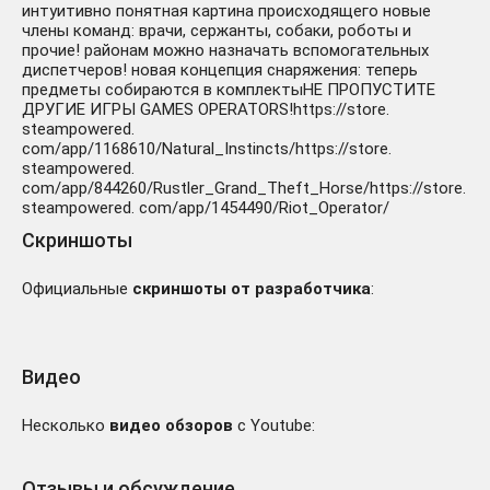
интуитивно понятная картина происходящего новые
члены команд: врачи, сержанты, собаки, роботы и
прочие! районам можно назначать вспомогательных
диспетчеров! новая концепция снаряжения: теперь
предметы собираются в комплектыНЕ ПРОПУСТИТЕ
ДРУГИЕ ИГРЫ GAMES OPERATORS!https://store.
steampowered.
com/app/1168610/Natural_Instincts/https://store.
steampowered.
com/app/844260/Rustler_Grand_Theft_Horse/https://store.
steampowered. com/app/1454490/Riot_Operator/
Скриншоты
Официальные
скриншоты от разработчика
:
Видео
Несколько
видео обзоров
с Youtube:
Отзывы и обсуждение