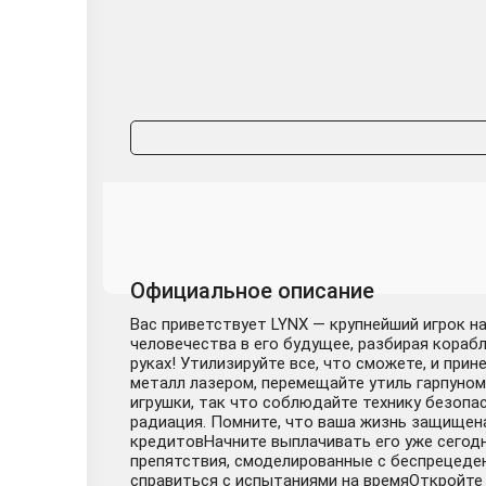
Официальное описание
Вас приветствует LYNX — крупнейший игрок 
человечества в его будущее, разбирая кораб
руках! Утилизируйте все, что сможете, и пр
металл лазером, перемещайте утиль гарпуном
игрушки, так что соблюдайте технику безопа
радиация. Помните, что ваша жизнь защищена 
кредитовНачните выплачивать его уже сегодн
препятствия, смоделированные с беспрецед
справиться с испытаниями на времяОткройте