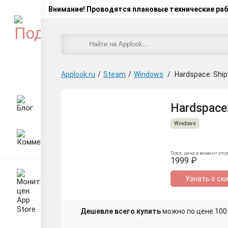
Внимание! Проводятся плановые технические ра
Applook.ru
/
Steam
/
Windows
/
Hardspace: Ship
Hardspace:
Windows
Посл. цена в момент отс
1999 ₽
Узнать о ск
Дешевле всего купить
можно по цене 100