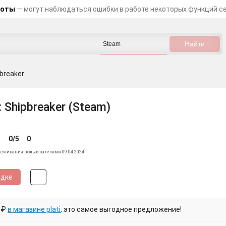
боты
— могут наблюдаться ошибки в работе некоторых функций с
breaker
 Shipbreaker (Steam)
0/5
0
леживания пользователями 09.04.2024
идке
 ₽
в магазине plati
, это самое выгодное предложение!