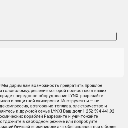
ме!Мы дарим вам возможность превратить прошлое
бя головоломку, решение которой полностью в ваших
 придет передовое оборудование LYNX: разрезайте
чиков и защитной экипировки. Инструменты — не
декомпрессия, возгорание топлива, электричество и
йтесь к дружной семье LYNX! Ваш долг:1 252 594 441,92
космических кораблей Разрезайте и уничтожайте
отдохните в свободном режиме или попробуйте
иацийУлучшайте экипировку, чтобы справляться с более