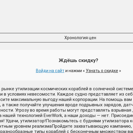
Хронология цен
Ждёшь скидку?
Войди на сайт
и нажми «
Узнать о скидке
»
на рынке утилизации космических кораблей в солнечной систе
ли в условиях невесомости. Каждое судно представляет из се
инесите максимальную выгоду нашей корпорации. На помощь вам
, а также получайте улучшения вроде подрывных зарядов, дат
сности. Угрозу во время работы могут представлять взрывная 
нашей технологией EverWork, а наши доходы — нет. Присоединя
я! Удачи, утилизатор!Познакомьтесь с буднями утилизатора 
ентным уровнем реализмаПройдите захватывающую кампанию, 
 разнообразные типы кораблей с бесконечным множеством вар