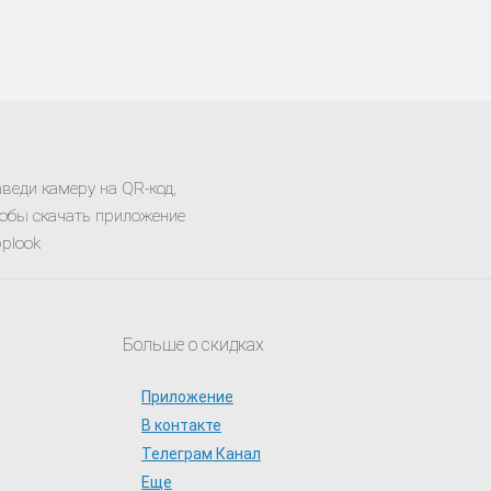
веди камеру на QR-код,
обы скачать приложение
plook
Больше о скидках
Приложение
В контакте
Телеграм Канал
Еще