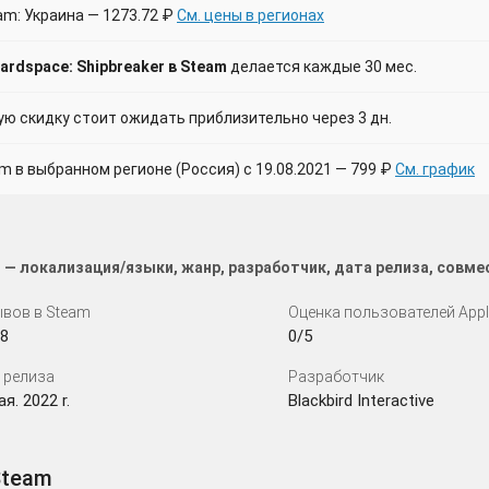
am: Украина — 1273.72 ₽
См. цены в регионах
rdspace: Shipbreaker в Steam
делается каждые 30 мес.
 скидку стоит ожидать приблизительно через 3 дн.
в выбранном регионе (Россия) с 19.08.2021 — 799 ₽
См. график
r — локализация/языки, жанр, разработчик, дата релиза, совм
вов в Steam
Оценка пользователей App
8
0/5
 релиза
Разработчик
я. 2022 r.
Blackbird Interactive
Steam