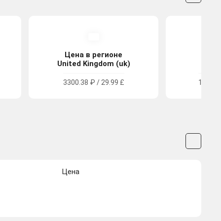
Цена в регионе
Цена
United Kingdom (uk)
Tu
3300.38 ₽ / 29.99 £
1380.8
Цена