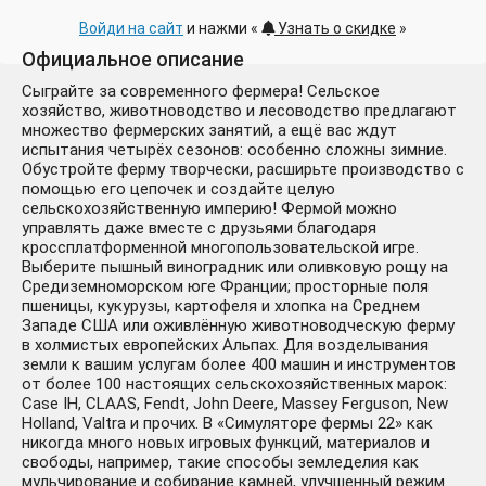
Войди на сайт
и нажми «
Узнать о скидке
»
Официальное описание
Сыграйте за современного фермера! Сельское
хозяйство, животноводство и лесоводство предлагают
множество фермерских занятий, а ещё вас ждут
испытания четырёх сезонов: особенно сложны зимние.
Обустройте ферму творчески, расширьте производство с
помощью его цепочек и создайте целую
сельскохозяйственную империю! Фермой можно
управлять даже вместе с друзьями благодаря
кроссплатформенной многопользовательской игре.
Выберите пышный виноградник или оливковую рощу на
Средиземноморском юге Франции; просторные поля
пшеницы, кукурузы, картофеля и хлопка на Среднем
Западе США или оживлённую животноводческую ферму
в холмистых европейских Альпах. Для возделывания
земли к вашим услугам более 400 машин и инструментов
от более 100 настоящих сельскохозяйственных марок:
Case IH, CLAAS, Fendt, John Deere, Massey Ferguson, New
Holland, Valtra и прочих. В «Симуляторе фермы 22» как
никогда много новых игровых функций, материалов и
свободы, например, такие способы земледелия как
мульчирование и собирание камней, улучшенный режим