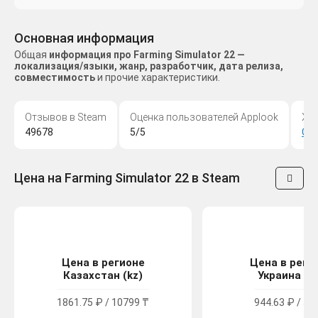
Основная информация
Общая
информация про Farming Simulator 22 —
локализация/языки, жанр, разработчик, дата релиза,
совместимость
и прочие характеристики.
Отзывов в Steam
Оценка пользователей Applook
Жа
49678
5/5
Си
Цена на Farming Simulator 22 в Steam
Цена в регионе
Цена в реги
Казахстан (kz)
Украина (u
1861.75 ₽ / 10799 ₸
944.63 ₽ / 52