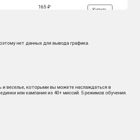
165 ₽
Купить
-487.84 руб.
поэтому нет данных для вывода графика.
180 ₽
Купить
-472.84 руб.
 и веселье, которыми вы можете наслаждаться в
единки или кампания из 40+ миссий. 5 режимов обучения.
100 ₽
Купить
-552.84 руб.