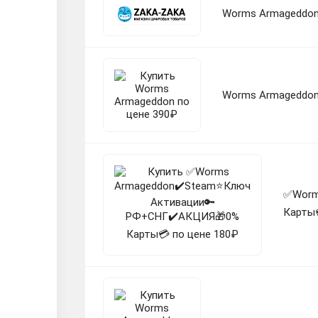
Worms Armageddo
Worms Armageddo
✅Worm
Карты