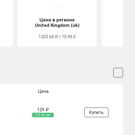
Цена в регионе
Цена
United Kingdom (uk)
Tu
1203.68 ₽ / 10.99 £
442.2
Цена
129 ₽
Купить
-523.84 руб.