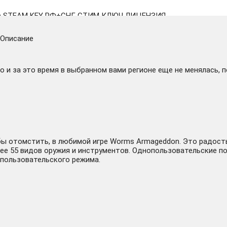
n STEAM KEY РФ+СНГ СТИМ КЛЮЧ ЛИЦЕНЗИЯ
Описание
 и за это время в выбранном вами регионе еще не менялась, 
 / STEAM KEY / RU+CIS
 отомстить, в любимой игре Worms Armageddon. Это радость
ее 55 видов оружия и инструментов. Однопользовательские по
опользовательского режима.
on✔️+ 20 Игр🎁Steam⭐0% Карты💳АКЦИЯ🎁