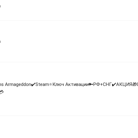
n
n
s Armageddon✔️Steam⭐Ключ Активации🔑РФ+СНГ✔️АКЦИЯ🎁
💳