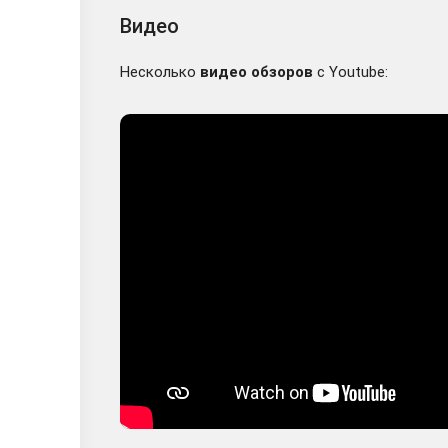
Видео
Несколько
видео обзоров
с Youtube:
Worms Armageddo
Worms Armageddo