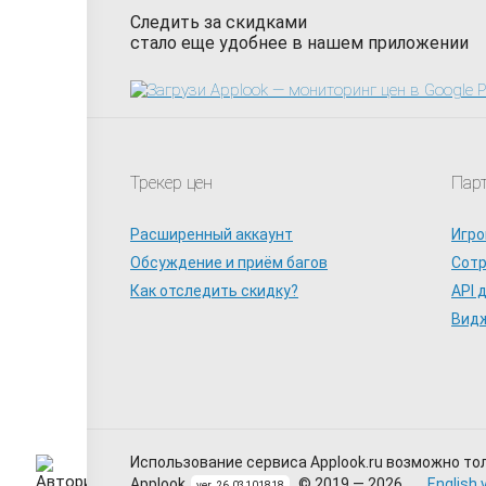
Следить за скидками
стало еще удобнее в нашем приложении
Трекер цен
Пар
Расширенный аккаунт
Игро
Обсуждение и приём багов
Сот
Как отследить скидку?
API 
Видж
Использование сервиса Applook.ru возможно то
Applook
© 2019 — 2026
English 
ver. 26.03101818