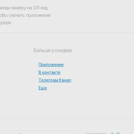
веди камеру на QR-код,
обы скачать приложение
plook
Больше о скидках
Приложение
В контакте
Телеграм Канал
Еще
Автор проекта