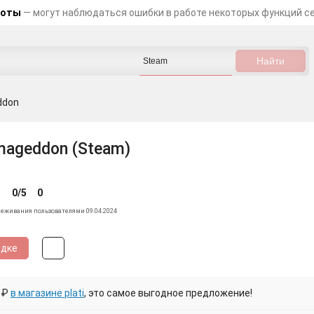
боты
— могут наблюдаться ошибки в работе некоторых функций с
ddon
ageddon (Steam)
0/5
0
леживания пользователями 09.04.2024
идке
 ₽
в магазине plati
, это самое выгодное предложение!