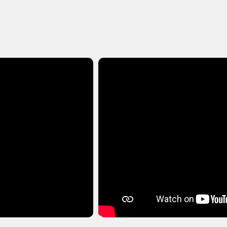
n (Steam Ключ) РФ-СНГ-МИР + ПОДАРОК
n🔑Steam Ключ РФ+СНГ