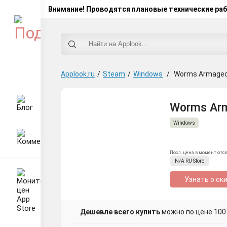
Внимание! Проводятся плановые технические ра
Applook.ru
/
Steam
/
Windows
/
Worms Armage
Worms Arm
Windows
Посл. цена в момент отс
N/A
RU
Store
Узнать о ск
Дешевле всего купить
можно по цене 100