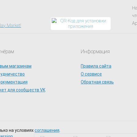
На
чт
Ap
тнёрам
Информация
вым магазинам
Правила сайта
рудничество
О сервисе
документация
Обратная связь
ет для сообществ VK
лько на условиях
соглашения
.
version