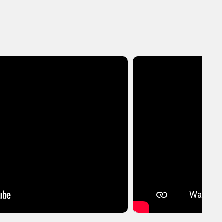
503 ₽
Купить
-149.84 руб.
126 ₽
Купить
-526.84 руб.