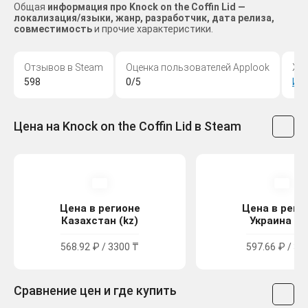
Общая
информация про Knock on the Coffin Lid —
локализация/языки, жанр, разработчик, дата релиза,
совместимость
и прочие характеристики.
Отзывов в Steam
Оценка пользователей Applook
Жа
598
0/5
Ин
Цена на Knock on the Coffin Lid в Steam
Цена в регионе
Цена в реги
Казахстан (kz)
Украина (u
568.92 ₽ / 3300 ₸
597.66 ₽ / 32
Сравнение цен и где купить