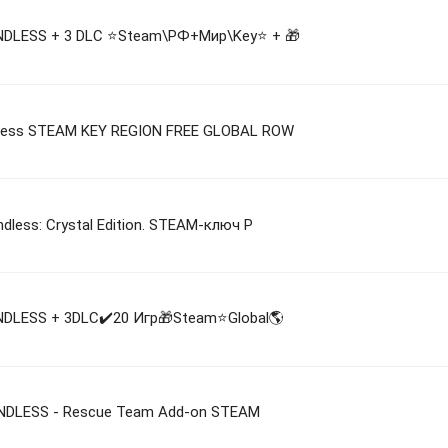
NDLESS + 3 DLC ⭐Steam\РФ+Мир\Key⭐ + 🎁
dless STEAM KEY REGION FREE GLOBAL ROW
dless: Crystal Edition. STEAM-ключ Р
NDLESS + 3DLC✔️20 Игр🎁Steam⭐Global🌎
 ENDLESS - Rescue Team Add-on STEAM