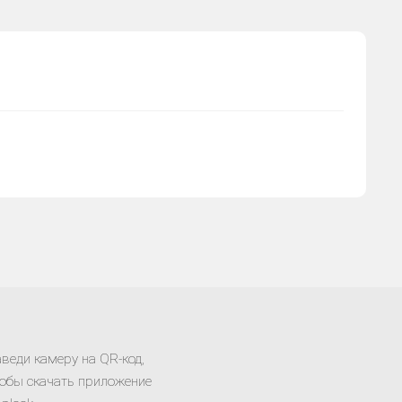
веди камеру на QR-код,
обы скачать приложение