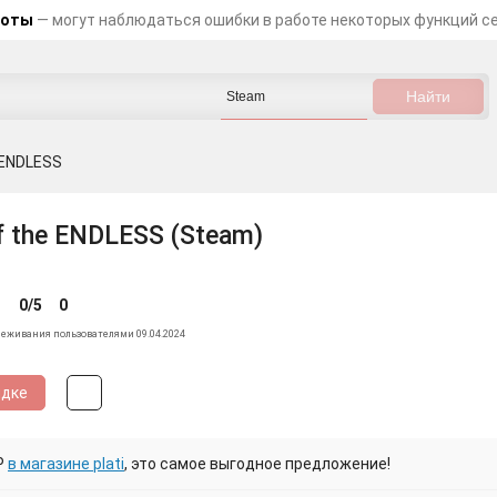
боты
— могут наблюдаться ошибки в работе некоторых функций с
 ENDLESS
f the ENDLESS (Steam)
0/5
0
леживания пользователями 09.04.2024
идке
₽
в магазине plati
, это самое выгодное предложение!