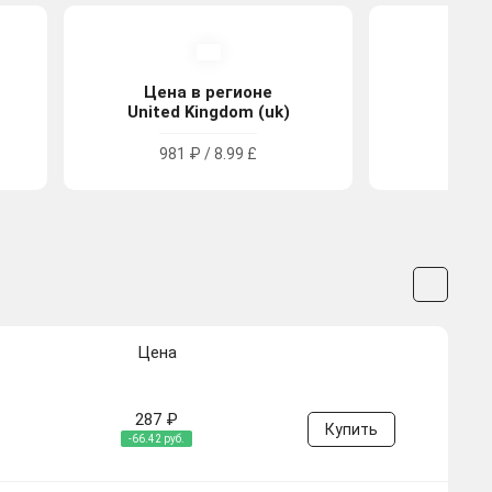
Цена в регионе
Цена
United Kingdom (uk)
Tu
981 ₽ / 8.99 £
556.5
Цена
287 ₽
Купить
-66.42 руб.