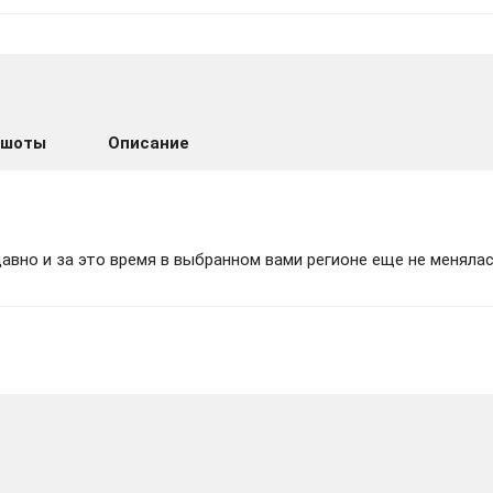
ENDLESS - Deep Freeze Add-on STEAM
ншоты
Описание
вно и за это время в выбранном вами регионе еще не менялас