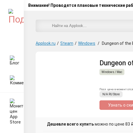
Внимание! Проводятся плановые технические ра
Applook.ru
/
Steam
/
Windows
/
Dungeon of the
Dungeon o
Windows / Mac
Посл. цена в момент отс
N/A
RU
Store
Узнать о ск
Дешевле всего купить
можно по цене 83 