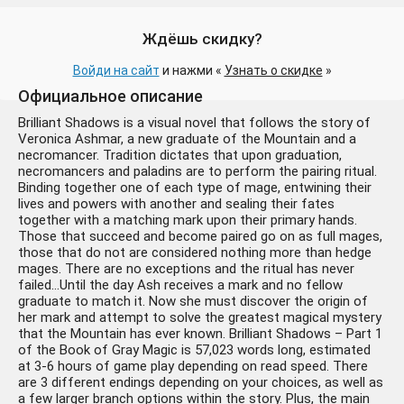
Ждёшь скидку?
Войди на сайт
и нажми «
Узнать о скидке
»
Официальное описание
Brilliant Shadows is a visual novel that follows the story of
Veronica Ashmar, a new graduate of the Mountain and a
necromancer. Tradition dictates that upon graduation,
necromancers and paladins are to perform the pairing ritual.
Binding together one of each type of mage, entwining their
lives and powers with another and sealing their fates
together with a matching mark upon their primary hands.
Those that succeed and become paired go on as full mages,
those that do not are considered nothing more than hedge
mages. There are no exceptions and the ritual has never
failed…Until the day Ash receives a mark and no fellow
graduate to match it. Now she must discover the origin of
her mark and attempt to solve the greatest magical mystery
that the Mountain has ever known. Brilliant Shadows – Part 1
of the Book of Gray Magic is 57,023 words long, estimated
at 3-6 hours of game play depending on read speed. There
are 3 different endings depending on your choices, as well as
a few larger branch options within the story. Plus, the main