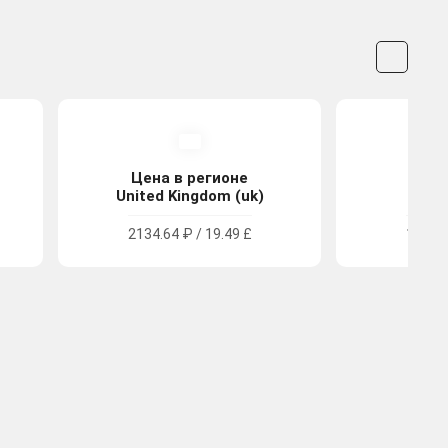
Цена в регионе
Цена
United Kingdom (uk)
Tu
2134.64 ₽ / 19.49 £
1383.0