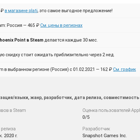
 ₽
в магазине plati
, это самое выгодное предложение!
am: Россия — 465 ₽
См. цены в регионах
oenix Point в Steam
делается каждые 30 мес.
 скидку стоит ожидать приблизительно через 2 нед.
в выбранном регионе (Россия) с 01.02.2021 — 162 ₽
См. график
изация/языки, жанр, разработчик, дата релиза, совместимость
вов в Steam
Оценка пользователей App
0/5
 релиза
Разработчик
. 2020 r.
Snapshot Games Inc.