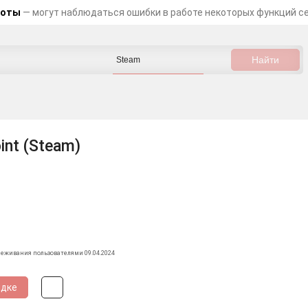
боты
— могут наблюдаться ошибки в работе некоторых функций с
int (Steam)
леживания пользователями 09.04.2024
идке