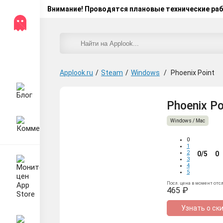
Внимание! Проводятся плановые технические ра
Applook.ru
/
Steam
/
Windows
/
Phoenix Point
Phoenix Po
Windows / Mac
0
1
2
0/5
0
3
4
5
Посл. цена в момент отс
465 ₽
Узнать о ск