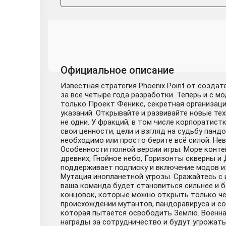
Официальное описание
Известная стратегия Phoenix Point от созда
за все четыре года разработки. Теперь и с 
только Проект Феникс, секретная организаци
указаний. Открывайте и развивайте новые тех
не одни. У фракций, в том числе корпоратис
свои ценности, цели и взгляд на судьбу пан
необходимо или просто берите всё силой. Нева
Особенности полной версии игры: Море контен
древних, Гнойное небо, Горизонты скверны и
поддерживает подписку и включение модов и
Мутация инопланетной угрозы. Сражайтесь с 
ваша команда будет становиться сильнее и 
концовок, которые можно открыть только чер
происхождении мутантов, пандоравируса и с
которая пытается освободить Землю. Военна
награды за сотрудничество и будут угрожать,