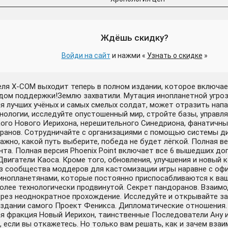
Ждёшь скидку?
Войди на сайт
и нажми «
Узнать о скидке
»
теля X-COM выходит теперь в полном издании, которое включае
модом поддержки!Землю захватили. Мутация инопланетной угро
я лучших учёных и самых смелых солдат, может отразить нап
нологии, исследуйте опустошенный мир, стройте базы, управля
ткого Нового Иерихона, нерешительного Синедриона, фанатичн
доранов. Сотрудничайте с организациями с помощью системы ди
жно, какой путь выберите, победа не будет лёгкой. Полная вер
та. Полная версия Phoenix Point включает все 6 вышедших до
 Двигатели Каоса. Кроме того, обновления, улучшения и новый
з сообщества моддеров для кастомизации игры наравне с оф
инопланетянами, которые постоянно приспосабливаются к ваш
более технологически продвинутой. Секрет пандоранов. Взаи
ез неоднократное прохождение. Исследуйте и открывайте зага
оздании самого Проект Феникса. Дипломатические отношения.
я фракция Новый Иерихон, таинственные Последователи Ану 
 если вы откажетесь. Но только вам решать, как и зачем взаи