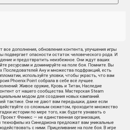
т все дополнения, обновления контента, улучшения игры
зы подвергает опасности остаток человеческого рода. И
адение и предотвратить неизбежное. Они ждут ваших
йте ресурсами и доминируйте на поле боя. Помните. Вы
ых Последователей Ану и множества подфракций, есть
пломатии, используйте уловки, чтобы украсть, что вам
сия Phoenix Point собрала в себе всё лучшее.
полнений: Живое оружие, Кровь и Титан, Наследие
 контент от нашего сообщества. Мастерская Steam
ициальным модом для создания новых кампаний.
ей тактике. Они не дают вам передышки, даже если
модействуйте со сложным сюжетом, проходите множество
дки истории по мере того, как будете узнавать о
 Проект Феникс — не единственная организация,
и технофилы из Синедриона предложат вам уникальные
модействовать с ними. Прицеливание на поле боя. В игре