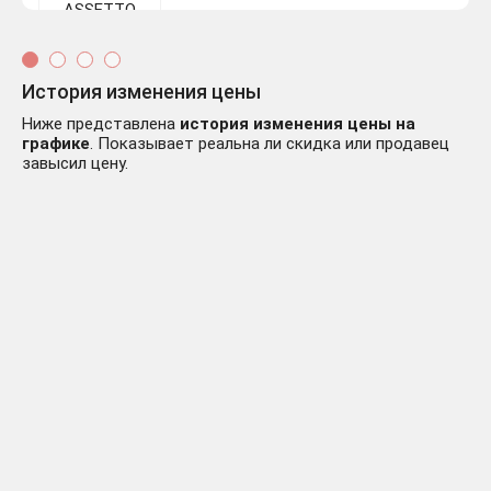
ASSETTO CORSA
359 ₽
COMPETIZIONE (STEAM/
-351 руб.
РФ+СНГ) + ПОДАРОК
История изменения цены
Ниже представлена
история изменения цены на
графике
. Показывает реальна ли скидка или продавец
завысил цену.
Assetto Corsa
530 ₽
Competizione / STEAM
-180 руб.
KEY / RU+CIS
Assetto Corsa: Ultimate (+
669 ₽
11 DLC) STEAM КЛЮЧ |
-41 руб.
РФ+КЗ+СНГ