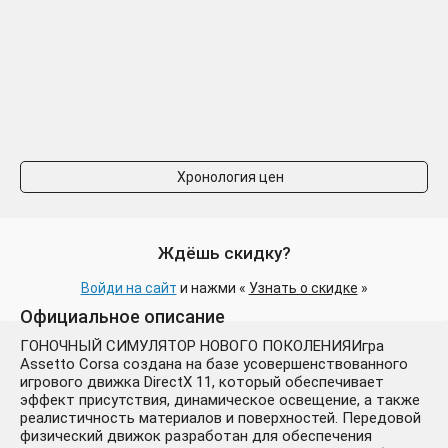
Assetto Corsa | + ВСЕ
164 ₽
DLC (STEAM КЛЮЧ)
-546 руб.
РОССИЯ+КЗ+СНГ
Хронология цен
Ждёшь скидку?
Войди на сайт
и нажми «
Узнать о скидке
»
Assetto Corsa / STEAM KEY
168 ₽
Официальное описание
/RU+CIS
-542 руб.
ГОНОЧНЫЙ СИМУЛЯТОР НОВОГО ПОКОЛЕНИЯИгра
Assetto Corsa создана на базе усовершенствованного
игрового движка DirectX 11, который обеспечивает
эффект присутствия, динамическое освещение, а также
реалистичность материалов и поверхностей. Передовой
физический движок разработан для обеспечения