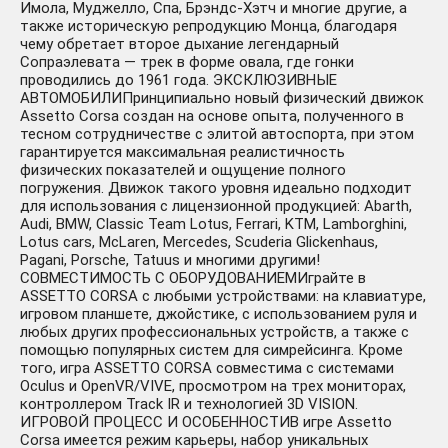
Имола, Муджелло, Спа, Брэндс-Хэтч и многие другие, а
+64 руб.
МГНОВЕННО
также историческую репродукцию Монца, благодаря
ЛИЦЕНЗИЯ
чему обретает второе дыхание легендарный
Сопраэлевата — трек в форме овала, где гонки
проводились до 1961 года. ЭКСКЛЮЗИВНЫЕ
АВТОМОБИЛИПринципиально новый физический движок
Assetto Corsa создан на основе опыта, полученного в
тесном сотрудничестве с элитой автоспорта, при этом
Assetto corsa -
гарантируется максимальная реалистичность
Japanese Pack DLC
136 ₽
физических показателей и ощущение полного
АВТОДОСТАВКА
-574 руб.
погружения. Движок такого уровня идеально подходит
STEAM РОССИЯ
для использования с лицензионной продукцией: Abarth,
Audi, BMW, Classic Team Lotus, Ferrari, KTM, Lamborghini,
Lotus cars, McLaren, Mercedes, Scuderia Glickenhaus,
Pagani, Porsche, Tatuus и многими другими!
СОВМЕСТИМОСТЬ С ОБОРУДОВАНИЕМИграйте в
ASSETTO CORSA с любыми устройствами: на клавиатуре,
игровом планшете, джойстике, с использованием руля и
любых других профессиональных устройств, а также с
помощью популярных систем для симрейсинга. Кроме
ASSETTO CORSA EVO
1399 ₽
того, игра ASSETTO CORSA совместима с системами
(STEAM/РФ+СНГ) 0%
Oculus и OpenVR/VIVE, просмотром на трех мониторах,
+689 руб.
КАРТОЙ + ПОДАРОК
контроллером Track IR и технологией 3D VISION.
ИГРОВОЙ ПРОЦЕСС И ОСОБЕННОСТИВ игре Assetto
Corsa имеется режим карьеры, набор уникальных