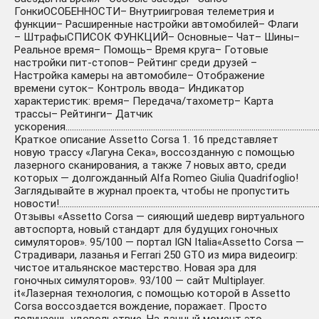
ГонкиОСОБЕННОСТИ– Внутриигровая телеметрия и
функции– Расширенные настройки автомобилей– Флаги
– ШтрафыСПИСОК ФУНКЦИЙ– Основные– Чат– Шины–
Реальное время– Помощь– Время круга– Готовые
настройки пит-стопов– Рейтинг среди друзей –
Настройка камеры на автомобиле– Отображение
времени суток– Контроль ввода– Индикатор
характеристик: время– Передача/тахометр– Карта
трассы– Рейтинги– Датчик
ускорения………………………………………………………………………………………………………
Краткое описание Assetto Corsa 1. 16 представляет
новую трассу «Лагуна Сека», воссозданную с помощью
лазерного сканирования, а также 7 новых авто, среди
которых — долгожданный Alfa Romeo Giulia Quadrifoglio!
Заглядывайте в журнал проекта, чтобы не пропустить
новости!…………………………………………………………………………………………………………
Отзывы «Assetto Corsa — сияющий шедевр виртуального
автоспорта, новый стандарт для будущих гоночных
симуляторов». 95/100 — портал IGN Italia«Assetto Corsa —
Страдивари, лазанья и Ferrari 250 GTO из мира видеоигр:
чистое итальянское мастерство. Новая эра для
гоночных симуляторов». 93/100 — сайт Multiplayer.
it«Лазерная технология, с помощью которой в Assetto
Corsa воссоздается вождение, поражает. Просто