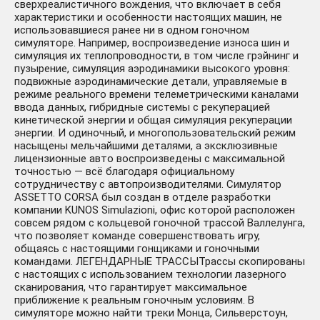
сверхреалистичного вождения, что включает в себя
характеристики и особенности настоящих машин, не
ASSETTO CORSA
157 ₽
использовавшиеся ранее ни в одном гоночном
🔵(STEAM/СНГ) КЛЮЧ
-553 руб.
симуляторе. Например, воспроизведение износа шин и
симуляция их теплопроводности, в том числе грэйнинг и
пузырение, симуляция аэродинамики высокого уровня:
подвижные аэродинамические детали, управляемые в
режиме реального времени телеметрическими каналами
ввода данных, гибридные системы с рекуперацией
кинетической энергии и общая симуляция рекуперации
энергии. И одиночный, и многопользовательский режим
насыщены мельчайшими деталями, а эксклюзивные
лицензионные авто воспроизведены с максимальной
ASSETTO CORSA /
199 ₽
точностью — всё благодаря официальному
ULTIMATE (STEAM) 0%
-511 руб.
сотрудничеству с автопроизводителями. Симулятор
КАРТОЙ + ПОДАРОК
ASSETTO CORSA был создан в отделе разработки
компании KUNOS Simulazioni, офис которой расположен
совсем рядом с кольцевой гоночной трассой Валлелунга,
что позволяет команде совершенствовать игру,
общаясь с настоящими гонщиками и гоночными
командами. ЛЕГЕНДАРНЫЕ ТРАССЫТрассы скопированы
с настоящих с использованием технологии лазерного
сканирования, что гарантирует максимальное
Assetto Corsa
приближение к реальным гоночным условиям. В
АВТОДОСТАВКА
774 ₽
симуляторе можно найти треки Монца, Сильверстоун,
STEAM GLOBAL