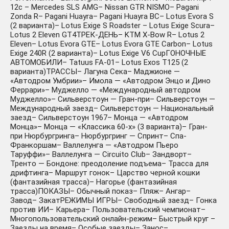
12c – Mercedes SLS AMG– Nissan GTR NISMO– Pagani
Zonda R– Pagani Huayra– Pagani Huayra BC– Lotus Evora S
(2 варианта)– Lotus Exige S Roadster – Lotus Exige Scura–
Lotus 2 Eleven GT4ТРЕК-ДЕНЬ– KTM X-Bow R– Lotus 2
Eleven– Lotus Evora GTE– Lotus Evora GTE Carbon– Lotus
Exige 240R (2 варианта)– Lotus Exige V6 CupГОНОЧНЫЕ
АВТОМОБИЛИ– Tatuus FA-01– Lotus Exos T125 (2
варианта)ТРАССЫ– Лагуна Сека– Маджионе —
«Автодром Умбрии»– Имола — «Автодром Энцо и Дино
Феррари»– Муджелло — «Международный автодром
Муджелло»– Сильверстоун — Гран-при– Сильверстоун —
Международный заезд– Сильверстоун — Национальный
заезд– Сильверстоун 1967– Монца — «Автодром
Монца»– Монца — «Классика 60-х» (3 варианта)– Гран-
при Нюрбургринга– Нюрбургринг — Спринт– Спа-
Франкоршам– Валлелунга — «Автодром Пьеро
Таруффи»– Валлелунга — Circuito Club– Зандворт–
Тренто — Бондоне: преодоление подъема– Трасса для
дрифтинга– Маршрут гонок– Царство черной кошки
(фантазийная трасса)– Нагорье (фантазийная
трасса)ПОКАЗЫ– Обычный показ– Пляж– Ангар–
Завод– ЗакатРЕЖИМЫ ИГРЫ– Свободный заезд– Гонка
против ИИ– Карьера– Пользовательский чемпионат–
Многопользовательский онлайн-режим– Быстрый круг –
Заезды на время– Особые заезды– Занос–