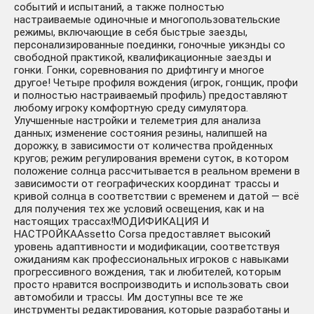
событий и испытаний, а также полностью
настраиваемые одиночные и многопользовательские
режимы, включающие в себя быстрые заезды,
персонализированные поединки, гоночные уикэнды со
свободной практикой, квалификационные заезды и
гонки. Гонки, соревнования по дрифтингу и многое
другое! Четыре профиля вождения (игрок, гонщик, профи
и полностью настраиваемый профиль) предоставляют
Assetto Corsa🔑Steam Ключ
163 ₽
любому игроку комфортную среду симулятора.
РФ+СНГ
-547 руб.
Улучшенные настройки и телеметрия для анализа
данных; изменение состояния резины, налипшей на
дорожку, в зависимости от количества пройденных
кругов; режим регулирования времени суток, в котором
положение солнца рассчитывается в реальном времени в
зависимости от географических координат трассы и
кривой солнца в соответствии с временем и датой — всё
для получения тех же условий освещения, как и на
настоящих трассах!МОДИФИКАЦИЯ И
Assetto Corsa
НАСТРОЙКАAssetto Corsa предоставляет высокий
299 ₽
Competizione🔑Steam
уровень адаптивности и модификации, соответствуя
-411 руб.
Ключ РФ+СНГ
ожиданиям как профессиональных игроков с навыками
прогрессивного вождения, так и любителей, которым
просто нравится воспроизводить и использовать свои
автомобили и трассы. Им доступны все те же
инструменты редактирования, которые разработаны и