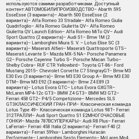
используются самими разработчиками. Доступный
контент:АВТОМОБИЛИПРОИЗВОДСТВО– Abarth 595
EsseEsse (3 варианта)– Abarth 500 EsseEsse (2
варианта)– Alfa Romeo 33 Stradale– Alfa Romeo Giulia
Assetto Corsa Rally (Ключ
936 ₽
Quadrifoglio– Alfa Romeo Giulietta QV– Alfa Romeo
Steam | РФ+СНГ)
Giulietta QV Launch Edition– Alfa Romeo MiTo QV– Audi
+226 руб.
Sport Quattro (2 варианта)– Audi S1– Bmw 1M (2
варианта)– Lamborghini Miura S. V. – Lotus Elise SC (3
варианта)– Maserati Alfieri– Maserati Quattroporte GTS–
Maserati Levante S– Mazda MX-5 NA– Porsche Panamera
G2– Porsche Cayenne Turbo S– Porsche Macan Turbo–
Shelby Cobra– RUF CTR Yellowbird– Toyota GT-86– Ford
Mustang 2015– Chevrolet Corvette C7 StingrayGT– Bmw M3
E30 Evo (3 варианта)– Bmw M3 E30 Group A– Bmw M3 E30
Assetto Corsa
DTM– Bmw M3 E92 (3 варианта)– Bmw Z4 E89 (3
339 ₽
Competizione (РФ/СНГ)
варианта)– Lotus Evora GTC– Lotus Evora GXGTR–
-371 руб.
STEAM КЛЮЧ
McLaren MP4-12c GT3– BMW Z4 GT3– BMW M3 GT2–
Ferrari 458 GT2– P4/5 Competizione– Mercedes SLS
GT3КЛАССИЧЕСКИЙ ГРАН-ПРИ– Классическая команда
Lotus Type 49– Классическая команда Lotus 98T– Ferrari
312TРАЛЛИ– Audi Sport Quattro S1 E2МНОГОЧАСОВЫЕ
ГОНКИ– Mazda 787BСУПЕРКАРЫ– Audi R8 Plus– Ferrari
LaFerrari– Ferrari 458 Italia (2 варианта)– Ferrari F40 (2
варианта)– Ferrari 599xx– Lamborghini Huracán
Performante– Lamborghini Sesto Elemento– McLaren Mp4