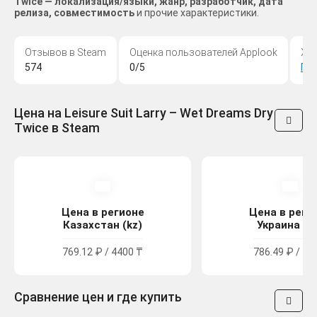
Twice — локализация/языки, жанр, разработчик, дата
релиза, совместимость
и прочие характеристики.
Отзывов в Steam
Оценка пользователей Applook
Жа
574
0/5
Пр
Цена на Leisure Suit Larry – Wet Dreams Dry
Twice в Steam
Цена в регионе
Цена в реги
Казахстан (kz)
Украина (u
769.12 ₽ / 4400 ₸
786.49 ₽ / 42
Сравнение цен и где купить