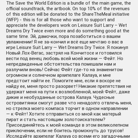
The Save the World Edition is a bundle of the main game, the
official soundtrack, the artbook. On top 10% of the revenues
of this edition will be donated to the ShareTheMeal initiative
(WFP) - this is for all those who want to support and
appreciate the developers work on Leisure Suit Larry – Wet
Dreams Dry Twice even more and do something good at the
same time. Эй, дамочки, пора позаботиться о вашем
увлажнении! Я не за-кончил и всё еще мечтаю о вас в
игре Leisure Suit Larry — Wet Dreams Dry Twice. Я покинул
Новый Лох-Вегас, застрял на Кончитосе и готовился
вести под венец любовь всей моей жизни — Фейт. Но
непредвиденные обстоятельства помешали нам и
разлучили вновь! Сейчас Фейт где-то на знаменитом
огромном и солнечном архипелаге Калауа, и мне
предстоит найти ее. Помогите мне, если я вскоре не
найду ее, меня просто разорвет! Никакие препятствия не
удержат меня на пути к возлюбленной, моей Фейт, даже
дикие и необузданные острова Калауа. Чудесные
островитянки смогут разве что ненадолго отвлечь меня,
но стрелка моего компаса торчит в одном направлении
— к Фейт! Хотите отправиться со мной как матерый
пират и стать настоящим золотоискателем?
Присоединяйтесь к моей команде в этом великолепном
приключении, если не боитесь промокнуть до трусов!
Исследуйте архипелаг Калауа со всеми его загадочными