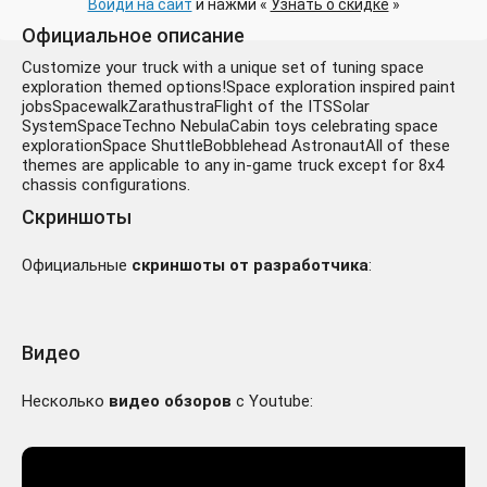
Войди на сайт
и нажми «
Узнать о скидке
»
Официальное описание
Customize your truck with a unique set of tuning space
exploration themed options!Space exploration inspired paint
jobsSpacewalkZarathustraFlight of the ITSSolar
SystemSpaceTechno NebulaCabin toys celebrating space
explorationSpace ShuttleBobblehead AstronautAll of these
themes are applicable to any in-game truck except for 8x4
chassis configurations.
Скриншоты
Официальные
скриншоты от разработчика
:
Видео
Несколько
видео обзоров
с Youtube: