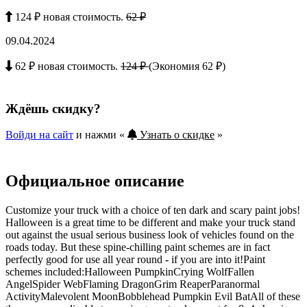
124 ₽ новая стоимость.
62 ₽
09.04.2024
62 ₽ новая стоимость.
124 ₽
(Экономия 62 ₽)
Ждёшь скидку?
Войди на сайт
и нажми «
Узнать о скидке
»
Официальное описание
Customize your truck with a choice of ten dark and scary paint jobs!
Halloween is a great time to be different and make your truck stand
out against the usual serious business look of vehicles found on the
roads today. But these spine-chilling paint schemes are in fact
perfectly good for use all year round - if you are into it!Paint
schemes included:Halloween PumpkinCrying WolfFallen
AngelSpider WebFlaming DragonGrim ReaperParanormal
ActivityMalevolent MoonBobblehead Pumpkin Evil BatAll of these