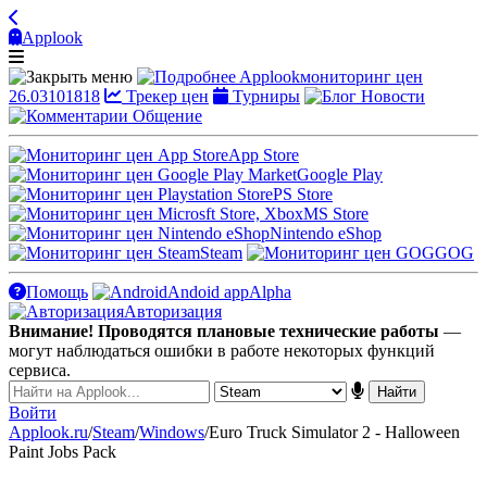
Applook
Applook
мониторинг цен
26.03101818
Трекер цен
Турниры
Новости
Общение
App Store
Google Play
PS Store
MS Store
Nintendo eShop
Steam
GOG
Помощь
Andoid app
Alpha
Авторизация
Внимание! Проводятся плановые технические работы
—
могут наблюдаться ошибки в работе некоторых функций
сервиса.
Войти
Applook.ru
/
Steam
/
Windows
/
Euro Truck Simulator 2 - Halloween
Paint Jobs Pack