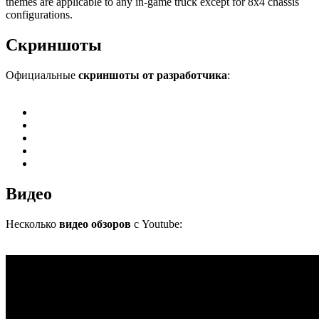
themes are applicable to any in-game truck except for 8x4 chassis
configurations.
Скриншоты
Официальные
скриншоты от разработчика
:
Видео
Несколько
видео обзоров
с Youtube: