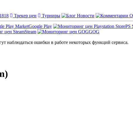
1818
Трекер цен
Турниры
Новости
О
Google Play
PS 
Steam
GOG
ут наблюдаться ошибки в работе некоторых функций сервиса.
m)