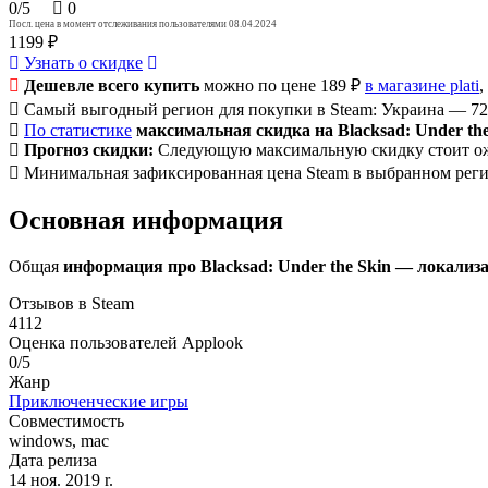
0/5
0
Посл. цена в момент отслеживания пользователями 08.04.2024
1199 ₽
Узнать о скидке
Дешевле всего купить
можно по цене 189 ₽
в магазине plati
,
Самый выгодный регион для покупки в Steam: Украина — 72
По статистике
максимальная скидка на Blacksad: Under the
Прогноз скидки:
Следующую максимальную скидку стоит ож
Минимальная зафиксированная цена Steam в выбранном регио
Основная информация
Общая
информация про Blacksad: Under the Skin — локализа
Отзывов в Steam
4112
Оценка пользователей Applook
0/5
Жанр
Приключенческие игры
Совместимость
windows, mac
Дата релиза
14 ноя. 2019 r.