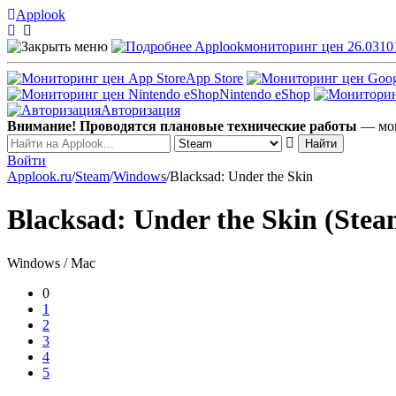
Applook
Applook
мониторинг цен 26.0310
App Store
Nintendo eShop
Авторизация
Внимание! Проводятся плановые технические работы
— мог
Войти
Applook.ru
/
Steam
/
Windows
/
Blacksad: Under the Skin
Blacksad: Under the Skin (Stea
Windows / Mac
0
1
2
3
4
5