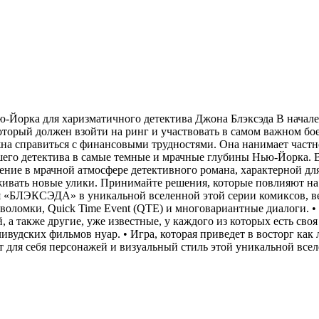
-Йорка для харизматичного детектива Джона Блэксэда В начале 5
который должен взойти на ринг и участвовать в самом важном бое
жна справиться с финансовыми трудностями. Она нанимает частн
нашего детектива в самые темные и мрачные глубины Нью-Йорк
ение в мрачной атмосфере детективного романа, характерной дл
ивать новые улики. Принимайте решения, которые повлияют на ра
я «БЛЭКСЭДА» в уникальной вселенной этой серии комиксов, ве
оволомки, Quick Time Event (QTE) и многовариантные диалоги. 
, а также другие, уже известные, у каждого из которых есть св
ивудских фильмов нуар. • Игра, которая приведет в восторг ка
т для себя персонажей и визуальный стиль этой уникальной все