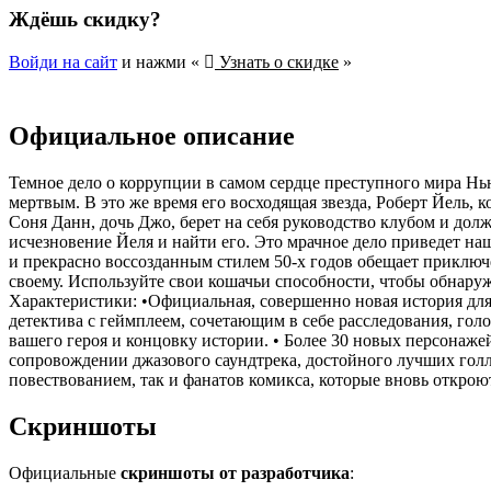
Ждёшь скидку?
Войди на сайт
и нажми «
Узнать о скидке
»
Официальное описание
Темное дело о коррупции в самом сердце преступного мира Нью
мертвым. В это же время его восходящая звезда, Роберт Йель, 
Соня Данн, дочь Джо, берет на себя руководство клубом и дол
исчезновение Йеля и найти его. Это мрачное дело приведет 
и прекрасно воссозданным стилем 50-х годов обещает приключ
своему. Используйте свои кошачьи способности, чтобы обнаруж
Характеристики: •Официальная, совершенно новая история дл
детектива с геймплеем, сочетающим в себе расследования, гол
вашего героя и концовку истории. • Более 30 новых персонажей
сопровождении джазового саундтрeка, достойного лучших голл
повествованием, так и фанатов комикса, которые вновь открою
Скриншоты
Официальные
скриншоты от разработчика
: