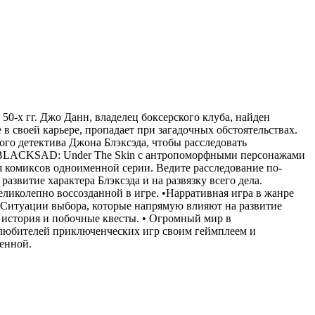
0-х гг. Джо Данн, владелец боксерского клуба, найден
 в своей карьере, пропадает при загадочных обстоятельствах.
ого детектива Джона Блэксэда, чтобы расследовать
а. BLACKSAD: Under The Skin с антропоморфными персонажами
я комиксов одноименной серии. Ведите расследование по-
звитие характера Блэксэда и на развязку всего дела.
ликолепно воссозданной в игре. •Нарративная игра в жанре
• Ситуации выбора, которые напрямую влияют на развитие
оя история и побочные квесты. • Огромный мир в
к любителей приключенческих игр своим геймплеем и
ленной.