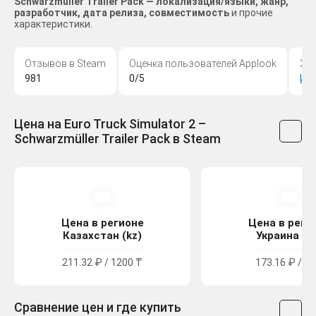
Schwarzmüller Trailer Pack — локализация/языки, жанр,
разработчик, дата релиза, совместимость
и прочие
характеристики.
Отзывов в Steam
Оценка пользователей Applook
Жа
981
0/5
Ин
Цена на Euro Truck Simulator 2 –
Schwarzmüller Trailer Pack в Steam
Цена в регионе
Цена в реги
Казахстан (kz)
Украина (u
211.32 ₽ / 1200 ₸
173.16 ₽ / 95
Сравнение цен и где купить