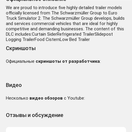
We are proud to introduce five highly detailed trailer models
officially licensed from The Schwarzmüller Group to Euro
Truck Simulator 2. The Schwarzmüller Group develops, builds
and services commercial vehicles that are ideal for highly
competitive and demanding businesses. The content of this
DLC includes:Curtain SiderRefrigerated TrailerSlidepost
Logging TrailerFood CisternLow Bed Trailer
Скриншоты
Официальные
скриншоты от разработчика
:
Видео
Несколько
видео обзоров
с Youtube:
Отзывы и обсуждение