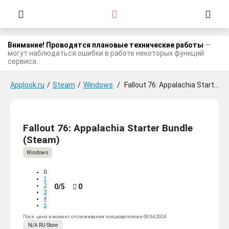
Внимание! Проводятся плановые технические работы
—
могут наблюдаться ошибки в работе некоторых функций
сервиса.
Applook.ru
/
Steam
/
Windows
/
Fallout 76: Appalachia Starter Bundle
Fallout 76: Appalachia Starter Bundle
(Steam)
Windows
0
1
2
0/5
0
3
4
5
Посл. цена в момент отслеживания пользователями 08.04.2024
N/A
RU
Store