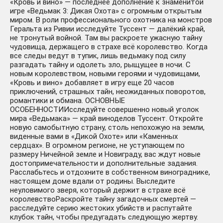
«Кровь и вино» — последнее дополнение к знаменитой
игре «Ведьмак 3: Дикая Охота» с огромным открытым
миром. В роли профессионального охотника на монстров
Геральта из Ривии исследуйте Туссент — далёкий край,
не тронутый войной. Там вы раскроете ужасную тайну
чудовища, держащего в страхе всё королевство. Когда
все следы ведут в тупик, лишь ведьмаку под силу
разгадать тайну и одолеть зло, рыщущее в ночи. С
новым королевством, новыми героями и чудовищами,
«Кровь и вино» добавляет в игру еще 20 часов
приключений, страшных тайн, неожиданных поворотов,
романтики и обмана. ОСНОВНЫЕ
ОСОБЕННОСТИИсследуйте совершенно новый уголок
мира «Ведьмака» — край виноделов Туссент. Откройте
новую самобытную страну, столь непохожую на земли,
виденные вами в «Дикой Охоте» или «Каменных
сердцах». В огромном регионе, не уступающем по
размеру Ничейной земле и Новиграду, вас ждут новые
достопримечательности и дополнительные задания.
Расслабьтесь и отдохните в собственном винограднике,
настоящем доме вдали от родины. Выследите
неуловимого зверя, который держит в страхе всё
королевствоРаскройте тайну загадочных смертей —
расследуйте серию жестоких убийств и распутайте
клубок тайн, чтобы предугадать следующую жертву.