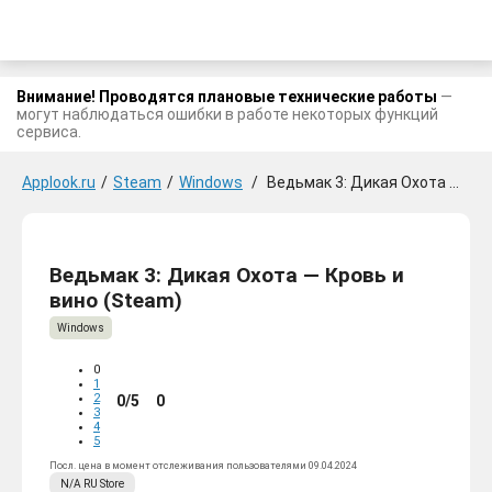
Внимание! Проводятся плановые технические работы
—
могут наблюдаться ошибки в работе некоторых функций
сервиса.
Applook.ru
/
Steam
/
Windows
/
Ведьмак 3: Дикая Охота — Кровь и вино
Ведьмак 3: Дикая Охота — Кровь и
вино (Steam)
Windows
0
1
2
0/5
0
3
4
5
Посл. цена в момент отслеживания пользователями 09.04.2024
N/A
RU
Store