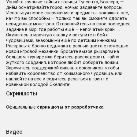
Узнайте грязные тайны столицы Туссента, Боклера, —
днём осматривайте город, ночью задавайте вопросы.
Используя новое снаряжение и предметы, покажите всё,
на что вы способны — только так вы сможете одолеть
невиданных монстров. Отправляйтесь на своё последнее
задание в мир, где работы ещё — непочатый край. . .
Окунитесь в мрачную сказку и вступите в бой с
чудовищами, знакомыми ещё по детским книжкам.
Раскрасьте броню ведьмака в разные цвета с помощью
новой игровой механики. Бросьте вызов рыцарям на
большом турнире или беритесь расследовать тайну
жуткого создания, которое любит собирать ложки.
Заручитесь поддержкой сильных союзников, чтобы
избавить королевство от кошмарного чудовища, или
наплюйте на всё и садитесь резаться в гвинт с
новенькой колодой Скеллиге!
Скриншоты
Официальные
скриншоты от разработчика
:
Видео