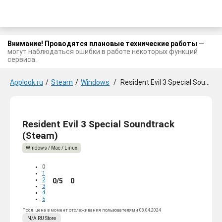
Внимание! Проводятся плановые технические работы
—
могут наблюдаться ошибки в работе некоторых функций
сервиса.
Applook.ru
/
Steam
/
Windows
/
Resident Evil 3 Special Soundtrack
Resident Evil 3 Special Soundtrack
(Steam)
Windows / Mac / Linux
0
1
2
0/5
0
3
4
5
Посл. цена в момент отслеживания пользователями 08.04.2024
N/A
RU
Store