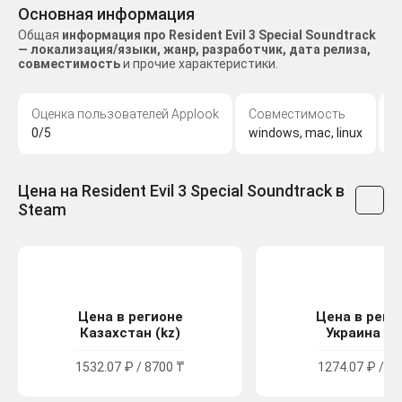
Основная информация
Общая
информация про Resident Evil 3 Special Soundtrack
— локализация/языки, жанр, разработчик, дата релиза,
совместимость
и прочие характеристики.
Оценка пользователей Applook
Совместимость
Д
0/5
windows, mac, linux
7
Цена на Resident Evil 3 Special Soundtrack в
Steam
Цена в регионе
Цена в реги
Казахстан (kz)
Украина (u
1532.07 ₽ / 8700 ₸
1274.07 ₽ / 69