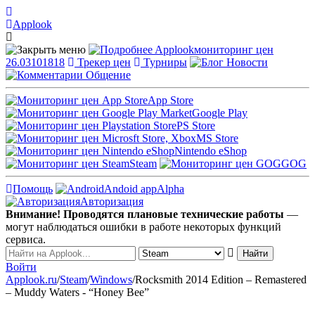
Applook
Applook
мониторинг цен
26.03101818
Трекер цен
Турниры
Новости
Общение
App Store
Google Play
PS Store
MS Store
Nintendo eShop
Steam
GOG
Помощь
Andoid app
Alpha
Авторизация
Внимание! Проводятся плановые технические работы
—
могут наблюдаться ошибки в работе некоторых функций
сервиса.
Войти
Applook.ru
/
Steam
/
Windows
/
Rocksmith 2014 Edition – Remastered
– Muddy Waters - “Honey Bee”