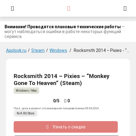
Внимание! Проводятся плановые технические работы
—
могут наблюдаться ошибки в работе некоторых функций
сервиса.
Applook.ru
/
Steam
/
Windows
/
Rocksmith 2014 – Pixies - “Monkey Gone To Heaven”
Rocksmith 2014 – Pixies – “Monkey
Gone To Heaven” (Steam)
Windows / Mac
0/5
0
Посл. цена в момент отслеживания пользователями 09.04.2024
N/A
RU
Store
Узнать о скидке