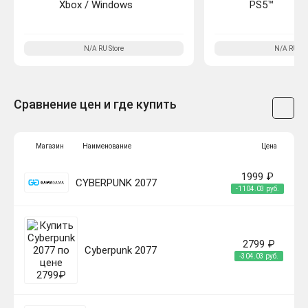
Xbox / Windows
PS5™
N/A
RU
Store
N/A
RU
Sto
Сравнение цен и где купить
Магазин
Наименование
Цена
1999 ₽
CYBERPUNK 2077
-1104.03 руб.
2799 ₽
Cyberpunk 2077
-304.03 руб.