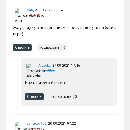
Van
, 21.09.2021 09:04
Премиум
Жду скидку с нетерпением, чтобы взлянуть на баги в
Cyberpunk 2077 ULTIMATE
игре)
EDITION + Phantom Liberty
2699 ₽
DLC (GOG, РФ + МИР) +
-404.03 руб.
Ответить
Поддержать
0
ПОДАРОК
Alexoke
, 27.09.2021 14:46
Applook team
Или на игру в багах :)
Ответить
Поддержать
3
ushakov996
, 20.09.2021 04:22
Премиум