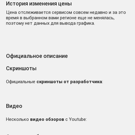
790 ₽
История изменения цены
Призрачная свобода
-2313.03 руб.
DLC STEAM⚡️АВТО 💳0%
Цена отслеживается сервисом совсем недавно и за это
время в выбранном вами регионе еще не менялась,
поэтому нет данных для вывода графика.
Официальное описание
Cyberpunk 2077
2369 ₽
Призрачная Свобода DLC
Скриншоты
-734.03 руб.
GOG КЛЮЧ РФ+МИР
Официальные
скриншоты от разработчика
:
Видео
CYBERPUNK 2077 +
Несколько
видео обзоров
с Youtube:
DLC: PHANTOM
100 ₽
LIBERTY |
-3003.03
МАКСИМАЛЬНОЕ
руб.