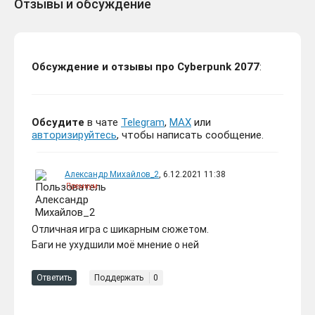
ИЗДАНИЕ | ВСЕ DLC |
Отзывы и обсуждение
STEAM
Обсуждение и отзывы про Cyberpunk 2077
:
CYBERPUNK 2077 /
2399 ₽
ULTIMATE EDITION GOG/RU
Обсудите
в чате
Telegram
,
MAX
или
-704.03 руб.
КЛЮЧ +бонус
авторизируйтесь
, чтобы написать сообщение.
Александр Михайлов_2
, 6.12.2021 11:38
Премиум
Отличная игра с шикарным сюжетом.
CYBERPUNK 2077 + DLC:
Баги не ухудшили моё мнение о ней
100 ₽
PHANTOM LIBERTY | ВСЕ
-3003.03 руб.
DLC | STEAM
Ответить
Поддержать
0