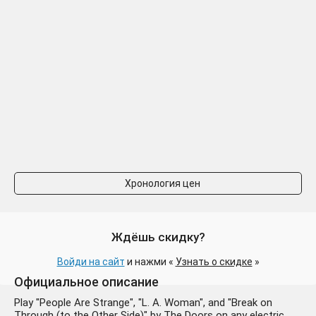
Хронология цен
Ждёшь скидку?
Войди на сайт
и нажми «
Узнать о скидке
»
Официальное описание
Play "People Are Strange", "L. A. Woman", and "Break on
Through (to the Other Side)" by The Doors on any electric