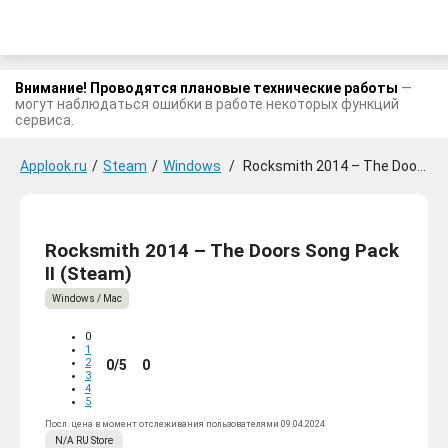
Внимание! Проводятся плановые технические работы
—
могут наблюдаться ошибки в работе некоторых функций
сервиса.
Applook.ru
/
Steam
/
Windows
/
Rocksmith 2014 – The Doors Song Pack II
Rocksmith 2014 – The Doors Song Pack
II (Steam)
Windows / Mac
0
1
2
0/5
0
3
4
5
Посл. цена в момент отслеживания пользователями 09.04.2024
N/A
RU
Store