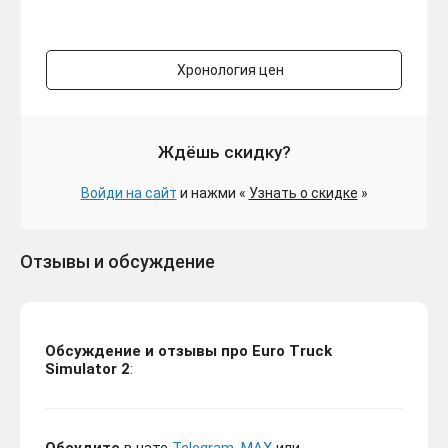
Хронология цен
Euro Truck Simulator 2
764 ₽
Going East! /STEAM🔴БEЗ
-485 руб.
КОМИССИИ
Ждёшь скидку?
Войди на сайт
и нажми «
Узнать о скидке
»
Отзывы и обсуждение
DLC Euro Truck Simulator
636 ₽
2-Vive la France🔴БEЗ
-613 руб.
КОМИССИИ
Обсуждение и отзывы про Euro Truck
Simulator 2
: