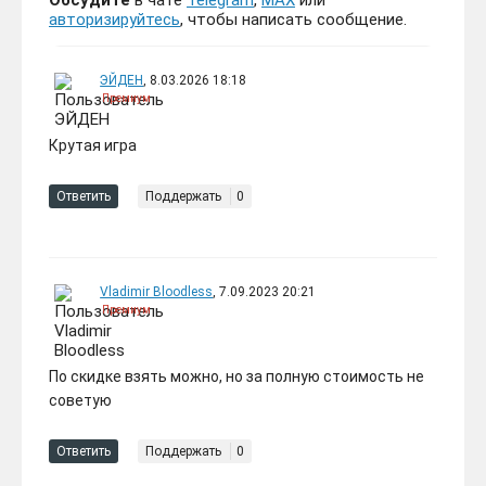
Обсудите
в чате
Telegram
,
MAX
или
Euro Truck Simulator 2
158 ₽
авторизируйтесь
, чтобы написать сообщение.
Cabin Accessories🔴БEЗ
-1091 руб.
КОМИССИИ
ЭЙДЕН
, 8.03.2026 18:18
Премиум
Крутая игра
Ответить
Поддержать
0
DLC Euro Truck Simulator 2-
350 ₽
High Power Cargo Pack/RU
-899 руб.
Vladimir Bloodless
, 7.09.2023 20:21
Премиум
По скидке взять можно, но за полную стоимость не
советую
РОССИЯ+МИР Euro Truck
1199 ₽
Simulator 2 +10 DLC
Ответить
Поддержать
0
-50 руб.
STEAM КЛЮЧ + Бонус