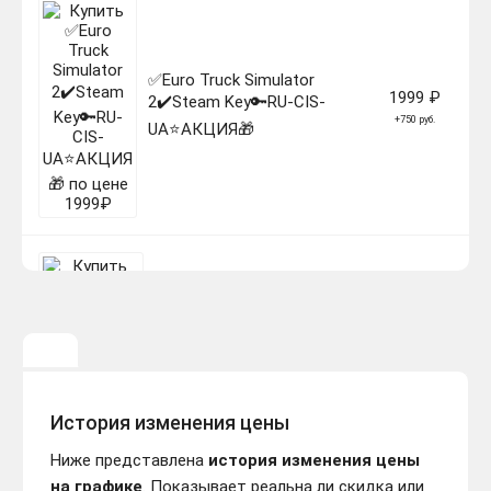
✅Euro Truck Simulator
1999 ₽
2✔️Steam Key🔑RU-CIS-
+750 руб.
UA⭐АКЦИЯ🎁
Euro Truck Simulator 2
499 ₽
Going East (DLC) STEAM
-750 руб.
КЛЮЧ РФ+КЗ+СНГ
История изменения цены
Ниже представлена
история изменения цены
на графике
. Показывает реальна ли скидка или