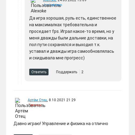
Alexoke
, 24.03.2022 15:09
Applook team
Да игра хорошая, руль есть, единственное
на максималках требовательна и
проседает fps. Играл какое-то время, но у
меня дважды были дальние доставки, на
пол пути сохранялся и выходил т.к.
уставал и дважды игра самообновлялась
и скидывала мне прогресс)
Ответить
Поддержать
2
Артём Отец
, 8.10.2021 21:29
Премиум
Давно играю! Управление и физика на отлично