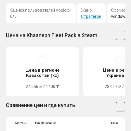
Оценка пользователей Applook
Жанр
Совмести
0/5
Стратегии
windows,
Цена на Khaaneph Fleet Pack в Steam
Цена в регионе
Цена в реги
Казахстан (kz)
Украина (u
245.56 ₽ / 1400 ₸
234.17 ₽ / 12
Сравнение цен и где купить
Магазин
Наименование
Цена