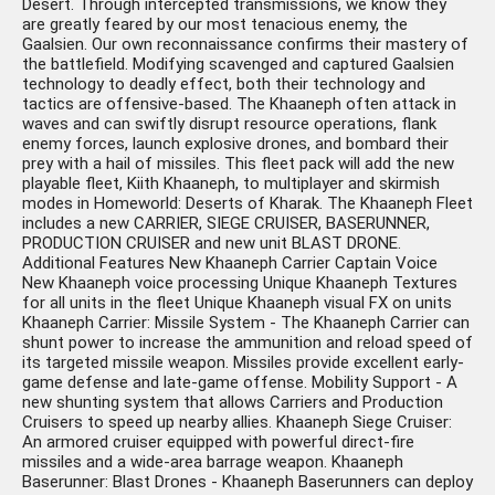
Desert. Through intercepted transmissions, we know they
are greatly feared by our most tenacious enemy, the
Gaalsien. Our own reconnaissance confirms their mastery of
the battlefield. Modifying scavenged and captured Gaalsien
technology to deadly effect, both their technology and
tactics are offensive-based. The Khaaneph often attack in
waves and can swiftly disrupt resource operations, flank
enemy forces, launch explosive drones, and bombard their
prey with a hail of missiles. This fleet pack will add the new
playable fleet, Kiith Khaaneph, to multiplayer and skirmish
modes in Homeworld: Deserts of Kharak. The Khaaneph Fleet
includes a new CARRIER, SIEGE CRUISER, BASERUNNER,
PRODUCTION CRUISER and new unit BLAST DRONE.
Additional Features New Khaaneph Carrier Captain Voice
New Khaaneph voice processing Unique Khaaneph Textures
for all units in the fleet Unique Khaaneph visual FX on units
Khaaneph Carrier: Missile System - The Khaaneph Carrier can
shunt power to increase the ammunition and reload speed of
its targeted missile weapon. Missiles provide excellent early-
game defense and late-game offense. Mobility Support - A
new shunting system that allows Carriers and Production
Cruisers to speed up nearby allies. Khaaneph Siege Cruiser:
An armored cruiser equipped with powerful direct-fire
missiles and a wide-area barrage weapon. Khaaneph
Baserunner: Blast Drones - Khaaneph Baserunners can deploy