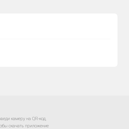
веди камеру на QR-код,
обы скачать приложение