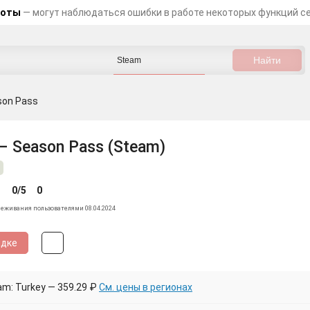
боты
— могут наблюдаться ошибки в работе некоторых функций с
ason Pass
 – Season Pass (Steam)
0/5
0
леживания пользователями 08.04.2024
идке
m: Turkey — 359.29 ₽
См. цены в регионах