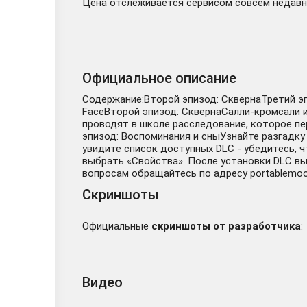
Цена отслеживается сервисом совсем недавно
Официальное описание
Содержание:Второй эпизод: СквернаТретий э
FaceВторой эпизод: СквернаСалли-кромсали и
проводят в школе расследование, которое пе
эпизод: Воспоминания и сныУзнайте разгадку
увидите список доступных DLC - убедитесь, ч
выбрать «Свойства». После установки DLC вы
вопросам обращайтесь по адресу portablemo
Скриншоты
Официальные
скриншоты от разработчика
:
Видео