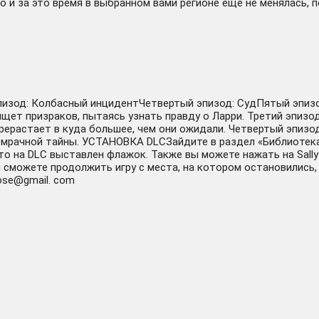
 и за это время в выбранном вами регионе еще не менялась, 
пизод: Колбасный инцидентЧетвертый эпизод: СудПятый эпизод
щет призраков, пытаясь узнать правду о Ларри. Третий эпизо
рерастает в куда большее, чем они ожидали. Четвертый эпизо
 мрачной тайны. УСТАНОВКА DLCЗайдите в раздел «Библиотека» 
то на DLC выставлен флажок. Также вы можете нажать на Sall
 сможете продолжить игру с места, на котором остановились, 
ose@gmail. com