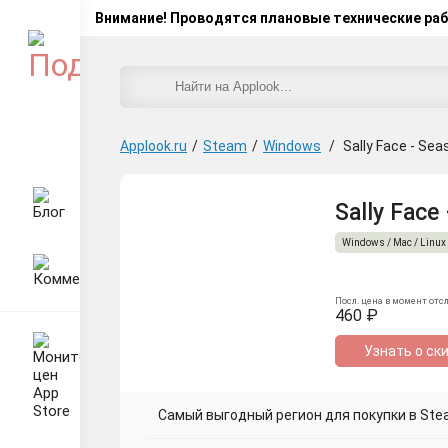
Внимание! Проводятся плановые технические ра
Applook.ru
/
Steam
/
Windows
/
Sally Face - Se
Sally Face
Windows / Mac / Linux
Посл. цена в момент отс
460 ₽
Узнать о ск
Самый выгодный регион для покупки в Stea