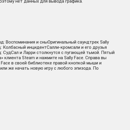
поэтому нет данных для вывода графика.
: Воспоминания и сныОригинальный саундтрек Sally
д: Колбасный инцидентСалли-кромсали и его друзья
д: СудСал и Ларри столкнутся с пугающей тьмой. Пятый
клиента Steam и нажмите на Sally Face. Справа вы
y Face в своей библиотеке правой кнопкой мыши и
или же начать новую игру с любого эпизода. По