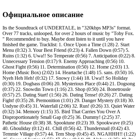
Официальное описание
Its the Soundtrack of UNDERTALE, in "320kbps MP3s" format.
Over 77 tracks, unlooped, for over 2 hours of music by "Toby Fox.
" Recommended to buy. Maybe dont listen to it until you have
finished the game. Tracklist: 1. Once Upon a Time (1:28) 2. Start
Menu (0:32) 3. Your Best Friend (0:23) 4. Fallen Down (0:57) 5.
Ruins (1:32) 6. Uwa!! So Temperate (0:56) 7. Anticipation (0:22) 8.
Unnecessary Tension (0:17) 9. Enemy Approaching (0:56) 10.
Ghost Fight (0:56) 11. Determination (0:50) 12. Home (2:03) 13.
Home (Music Box) (2:02) 14. Heartache (1:48) 15. sans. (0:50) 16.
Nyeh Heh Heh! (0:32) 17. Snowy (1:44) 18. Uwa!! So Holiday
(0:30) 19. Dogbass (0:06) 20. Mysterious Place (0:44) 21. Dogsong
(0:37) 22. Snowdin Town (1:16) 23. Shop (0:50) 24. Bonetrousle
(0:57) 25. Dating Start! (1:56) 26. Dating Tense! (0:26) 27. Dating
Fight! (0:35) 28. Premonition (1:01) 29. Danger Mystery (0:18) 30.
Undyne (0:45) 31. Waterfall (2:06) 32. Run! (0:26) 33. Quiet Water
(0:32) 34. Memory (1:15) 35. Bird That Carries You Over A
Disproportionately Small Gap (0:25) 36. Dummy! (2:25) 37.
Pathetic House (0:38) 38. Spooktune (0:23) 39. Spookwave (0:25)
40. Ghouliday (0:12) 41. Chill (0:56) 42. Thundersnail (0:42) 43.
Temmie Village (0:57) 44. Tem Shop (0:45) 45. NGAHHH!! (1:22)