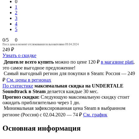
0
1
2
3
4
5
0/5
0
Посл. цена в момент отслеживания пользователями 09.04.2024
249 ₽
Узнать о скидке
Дешевле всего купить
можно по цене 120 ₽
в магазине plati
,
это самое выгодное предложение!
Самый выгодный регион для покупки в Steam: Россия — 249
₽
См. цены в регионах
По статистике
максимальная скидка на UNDERTALE
Soundtrack в Steam
делается каждые 30 мес.
Прогноз скидки:
Следующую максимальную скидку стоит
ожидать приблизительно через 1 дн.
Минимальная зафиксированная цена Steam в выбранном
регионе (Россия) с 02.04.2020 — 74 ₽
См. график
Основная информация