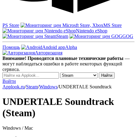
PS Store
MS Store
Nintendo eShop
Steam
GOG
Помощь
Andoid app
Alpha
Авторизация
Внимание! Проводятся плановые технические работы
—
могут наблюдаться ошибки в работе некоторых функций
сервиса.
Войти
Applook.ru
/
Steam
/
Windows
/
UNDERTALE Soundtrack
UNDERTALE Soundtrack
(Steam)
Windows / Mac