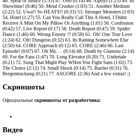
46. Spear of Justice (1:55) 47. Ooo (0:14) 48. Alphys (1:25) 49. Its
Showtime! (0:46) 50. Metal Crusher (1:03) 51. Another Medium
(2:22) 52. Uwa!! So HEATS!! (0:33) 53. Stronger Monsters (1:03)
54. Hotel (1:27) 55. Can You Really Call This A Hotel, I Didnt
Receive A Mint On My Pillow Or Anything (1:01) 56. Confession
(0:42) 57. Live Report (0:17) 58. Death Report (0:47) 59. Spider
Dance (1:46) 60. Wrong Enemy !? (0:58) 61. Oh! One True Love
(1:24) 62. Oh! Dungeon (0:32) 63. Its Raining Somewhere Else
(2:50) 64. CORE Approach (0:12) 65. CORE (2:46) 66. Last
Episode! (0:07) 67. Oh My. . . (0:14) 68. Death by Glamour (2:14)
69. For the Fans (1:47) 70. Long Elevator (0:20) 71. Undertale
(6:21) 72. Song That Might Play WHen You Fight Sans (1:02) 73.
The Choice (2:12) 74. Small Shock (0:14) 75. Barrier (0:31) 76.
Bergentruckung (0:21) 77. ASGORE (2:36) And a few extras! ;)
Скриншоты
Официальные
скриншоты от разработчика
:
Видео