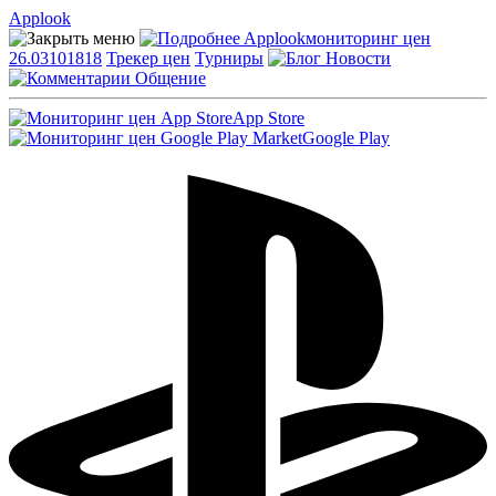
Applook
Applook
мониторинг цен
26.03101818
Трекер цен
Турниры
Новости
Общение
App Store
Google Play