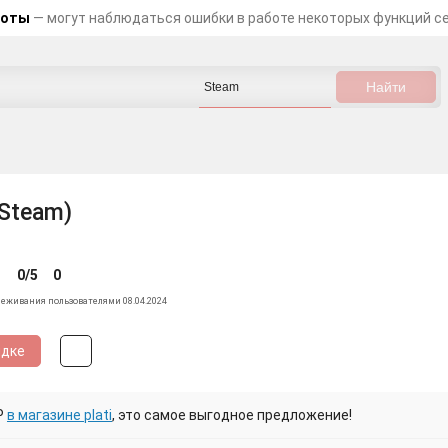
боты
— могут наблюдаться ошибки в работе некоторых функций с
(Steam)
0/5
0
леживания пользователями 08.04.2024
идке
₽
в магазине plati
, это самое выгодное предложение!