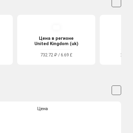
Цена в регионе
Цена
United Kingdom (uk)
Tu
732.72 ₽ / 6.69 £
248.08
Цена