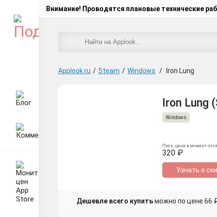
Внимание! Проводятся плановые технические ра
Applook.ru
/
Steam
/
Windows
/
Iron Lung
Iron Lung 
Windows
Посл. цена в момент отс
320 ₽
Узнать о ск
Дешевле всего купить
можно по цене 66 