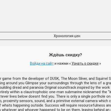
Хронология цен
Ждёшь скидку?
Войди на сайт
и нажми «
Узнать о скидке
»
or game from the developer of DUSK, The Moon Sliver, and Squirrel 
king around you Glimpse your surroundings through the lens of a grai
uilding dread and paranoia Original soundtrack inspired by the wor
irely within a claustrophobic one-man submarine nicknamed the "Ir
ver lives below doesnt find you. There is only a single porthole on
p, proximity sensors, sound, and a primitive external camera which 
l of whats happening outside. Success will require resourcefulness
ith whatever and whoever happened to be on them, leaving behind an