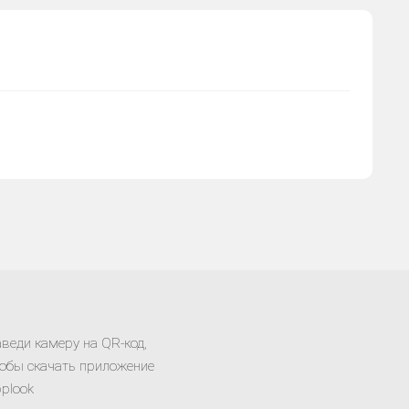
веди камеру на QR-код,
обы скачать приложение
plook