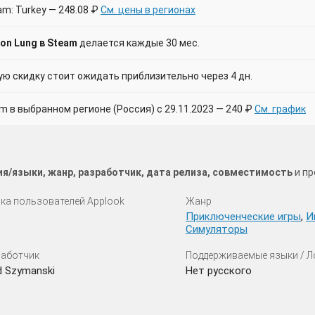
m: Turkey — 248.08 ₽
См. цены в регионах
on Lung в Steam
делается каждые 30 мес.
 скидку стоит ожидать приблизительно через 4 дн.
в выбранном регионе (Россия) с 29.11.2023 — 240 ₽
См. график
ия/языки, жанр, разработчик, дата релиза, совместимость
и пр
ка пользователей Applook
Жанр
Приключенческие игры
,
И
Симуляторы
аботчик
Поддерживаемые языки / 
d Szymanski
Нет русского