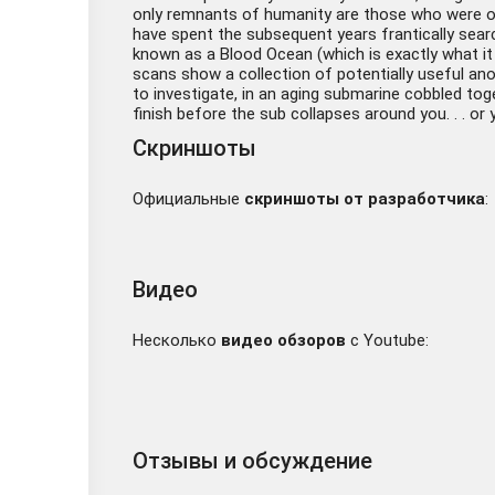
only remnants of humanity are those who were on s
have spent the subsequent years frantically sear
known as a Blood Ocean (which is exactly what it 
scans show a collection of potentially useful an
to investigate, in an aging submarine cobbled tog
finish before the sub collapses around you. . . or 
Скриншоты
Официальные
скриншоты от разработчика
:
Видео
Несколько
видео обзоров
с Youtube:
Отзывы и обсуждение