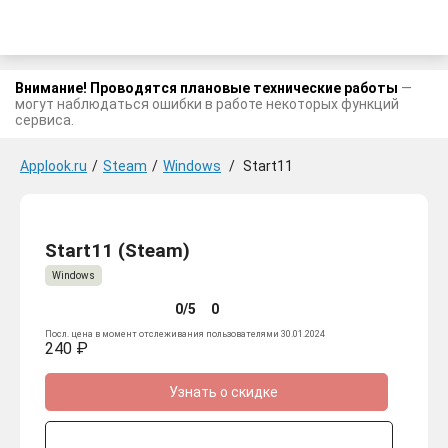
Внимание! Проводятся плановые технические работы
—
могут наблюдаться ошибки в работе некоторых функций
сервиса.
Applook.ru
/
Steam
/
Windows
/
Start11
Start11 (Steam)
Windows
0/5
0
Посл. цена в момент отслеживания пользователями 30.01.2024
240 ₽
Узнать о скидке