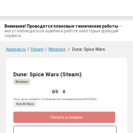
Внимание! Проводятся плановые технические работы
—
могут наблюдаться ошибки в работе некоторых функций
сервиса.
Applook.ru
/
Steam
/
Windows
/
Dune: Spice Wars
Dune: Spice Wars (Steam)
Windows
0/5
0
Посл. цена в момент отслеживания пользователями 08.04.2024
N/A
RU
Store
Узнать о скидке