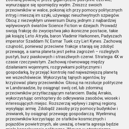
wynurzające się spomiędzy wydm. Zniszcz swoich
przeciwników w walce, pokonaj ich przy pomocy politycznych
intryg i mieszaj im szyki, używając nieuchwytnych szpiegów.
Obcuj z niezwykłym uniwersum Diuny, jednym z najbardziej
wpływowych światów Science Fiction w dziejach. Prowadź
swoją frakcję do zwycięstwa jako ikoniczne postacie, takie
jak książę Leto Atryda, baron Vladimir Harkonnen, Padyszach
imperator Szaddam IV, Esmar Tuek czy Liet Kynes. Zachowaj
czujność, ponieważ przeciwne frakcje starają się zdobyć
przewagę, a sama planeta jest pełna zagrożeń – rozległych
pustyń, burz piaskowych i straszliwych czerwi. Strategia 4X w
czasie rzeczywistym. Zachowaj równowagę między
działaniami wojennymi, rozgrywkami politycznymi i
gospodarką, by przejąć kontrolę nad najważniejszą planetą
we wszechświecie. Wykorzystaj tajnych agentów, by
krzyżować plany przeciwników. Głosuj na rezolucje polityczne
w Landsraadzie, by osiągnąć swój cel, lub zdominuj
przeciwników przytłaczającym natarciem. Badaj Arrakis,
wykorzystując ornitoptery do odkrywania zasobów, wiosek i
interesujących miejsc. Rozszerzaj wpływy i zajmuj regiony,
wysyłając armię. Zdobądź zasoby przy pomocy budynków i
żniwiarek, by osiągnąć przewagę gospodarczą. Wyeliminuj
przeciwników korzystając ze statków kosmicznych i
pojazdów powietrznych, ale uważaj, otwarta agresja będzie