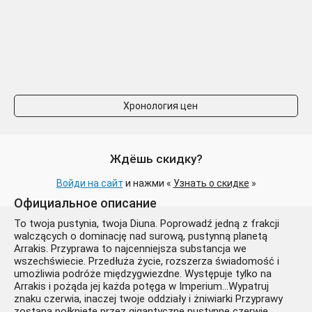
Хронология цен
Ждёшь скидку?
Войди на сайт
и нажми «
Узнать о скидке
»
Официальное описание
To twoja pustynia, twoja Diuna. Poprowadź jedną z frakcji
walczących o dominację nad surową, pustynną planetą
Arrakis. Przyprawa to najcenniejsza substancja we
wszechświecie. Przedłuża życie, rozszerza świadomość i
umożliwia podróże międzygwiezdne. Występuje tylko na
Arrakis i pożąda jej każda potęga w Imperium…Wypatruj
znaku czerwia, inaczej twoje oddziały i żniwiarki Przyprawy
zostaną połknięte przez gigantyczne pustynne czerwie,