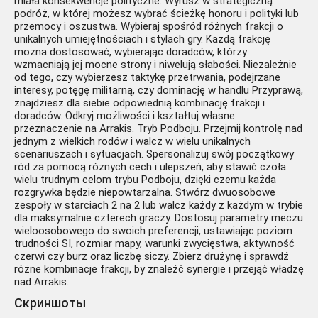
miała konsekwencje polityczne. Wyrusz w strategiczną
podróż, w której możesz wybrać ścieżkę honoru i polityki lub
przemocy i oszustwa. Wybieraj spośród różnych frakcji o
unikalnych umiejętnościach i stylach gry. Każdą frakcję
można dostosować, wybierając doradców, którzy
wzmacniają jej mocne strony i niwelują słabości. Niezależnie
od tego, czy wybierzesz taktykę przetrwania, podejrzane
interesy, potęgę militarną, czy dominację w handlu Przyprawą,
znajdziesz dla siebie odpowiednią kombinację frakcji i
doradców. Odkryj możliwości i kształtuj własne
przeznaczenie na Arrakis. Tryb Podboju. Przejmij kontrolę nad
jednym z wielkich rodów i walcz w wielu unikalnych
scenariuszach i sytuacjach. Spersonalizuj swój początkowy
ród za pomocą różnych cech i ulepszeń, aby stawić czoła
wielu trudnym celom trybu Podboju, dzięki czemu każda
rozgrywka będzie niepowtarzalna. Stwórz dwuosobowe
zespoły w starciach 2 na 2 lub walcz każdy z każdym w trybie
dla maksymalnie czterech graczy. Dostosuj parametry meczu
wieloosobowego do swoich preferencji, ustawiając poziom
trudności SI, rozmiar mapy, warunki zwycięstwa, aktywność
czerwi czy burz oraz liczbę siczy. Zbierz drużynę i sprawdź
różne kombinacje frakcji, by znaleźć synergie i przejąć władzę
nad Arrakis.
Скриншоты