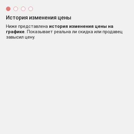
История изменения цены
Ниже представлена
история изменения цены на
графике
. Показывает реальна ли скидка или продавец
завысил цену.