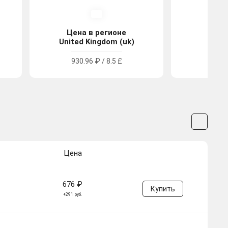
Цена в регионе
Цена
United Kingdom (uk)
Tu
930.96 ₽ / 8.5 £
319.9
Цена
676 ₽
Купить
+291 руб.