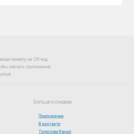
веди камеру на QR-код,
обы скачать приложение
plook
Больше о скидках
Приложение
В контакте
Телеграм Канал