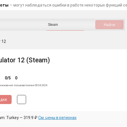
боты
— могут наблюдаться ошибки в работе некоторых функций с
r 12
ulator 12 (Steam)
0/5
0
леживания пользователями 08.04.2024
идке
m: Turkey — 319.9 ₽
См. цены в регионах