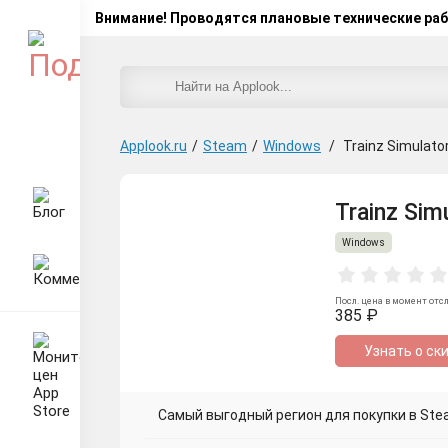
Внимание! Проводятся плановые технические ра
Applook.ru
/
Steam
/
Windows
/
Trainz Simulato
Trainz Sim
Windows
Посл. цена в момент отс
385 ₽
Узнать о ск
Самый выгодный регион для покупки в Stea