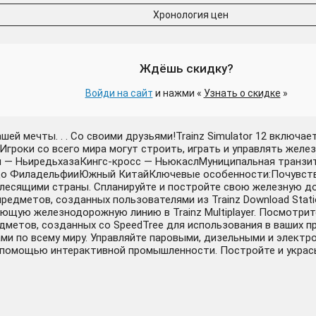
Хронология цен
Ждёшь скидку?
Войди на сайт
и нажми «
Узнать о скидке
»
ей мечты. . . Со своими друзьями!Trainz Simulator 12 включ
и! Игроки со всего мира могут строить, играть и управлять же
— НьиредьхазаКингс-кросс — НьюкаслМуниципальная транзит
до ФиладельфииЮжный КитайКлючевые особенности:Почувству
олесящими страны. Спланируйте и постройте свою железную д
редметов, созданных пользователями из Trainz Download Stat
ающую железнодорожную линию в Trainz Multiplayer. Посмотрит
едметов, созданных со SpeedTree для использования в ваших п
ами по всему миру. Управляйте паровыми, дизельными и электр
помощью интерактивной промышленности. Постройте и укрась