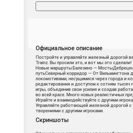
Официальное описание
Постройте и управляйте железный дорогой ваш
Trainz. Вы просили это, и вот мы это сделал
Новые маршруты:Балезино — МостыДебрецен 
путьСеверный корридор — От Вильмингтона 
локомотивами, несущимися через города и к
редактирования и доступом к сотням тысяч п
игры, объединив свои усилия и создав работ
во всей красе. Много новых реалистичных пр
Играйте и взаимодействуйте с другими игрок
Управляйте работающей железной дорогой с 
творениями с другими игроками.
Скриншоты