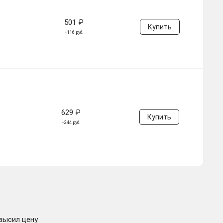
501 ₽
Купить
+116 руб.
629 ₽
Купить
+244 руб.
высил цену.