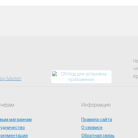
На
чт
Ap
тнёрам
Информация
вым магазинам
Правила сайта
рудничество
О сервисе
документация
Обратная связь