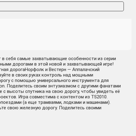
ает в себя самые захватывающие особенности из серии
лезными дорогами в этой новой и захватывающей игре!
ная дорогаНорфолк и Вестерн — Аппалачский
йте в своих руках контроль над мощными
орогу с помощью универсального инструмента для
ion. Поделитесь своим энтузиазмом с другими фанатами
е с высоты спутника на свою дорогу, чтобы увидеть её
роектов. Игра совместима с контентом из TS2010.
опоездами (а еще трамваями, лодками и машинами).
те свою железную дорогу. Поделитесь своими