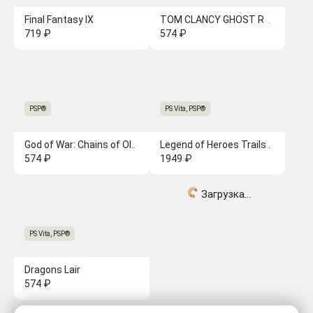
Final Fantasy IX
TOM CLANCY GHOST RECON PREDATOR
719 ₽
574 ₽
PSP®
PS Vita, PSP®
God of War: Chains of Olympus [PSP]
Legend of Heroes Trails in the Sky SC
574 ₽
1949 ₽
Загрузка...
PS Vita, PSP®
Dragons Lair
574 ₽