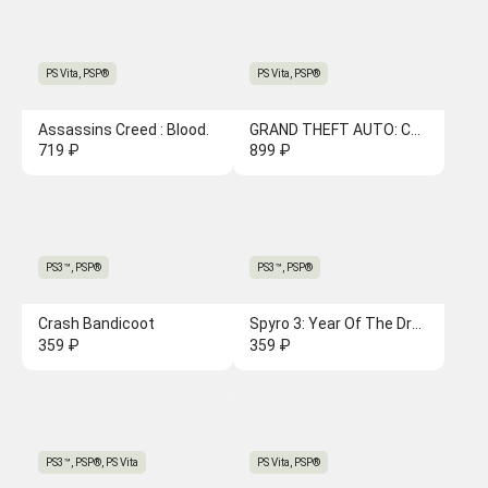
PS Vita, PSP®
PS Vita, PSP®
Assassins Creed : Bloodlines [PSP]
GRAND THEFT AUTO: CHINATOWN WARS
719 ₽
899 ₽
PS3™, PSP®
PS3™, PSP®
Crash Bandicoot
Spyro 3: Year Of The Dragon
359 ₽
359 ₽
PS3™, PSP®, PS Vita
PS Vita, PSP®