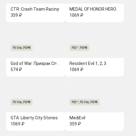
CTR: Crash Team Racing
MEDAL OF HONOR HEROES 2
359 ₽
1069 ₽
PS Vita, PSP®
PS3™, PSP®
God of War: Призрак Спарты [PSP]
Resident Evil 1, 2, 3
574 ₽
1069 ₽
PS Vita, PSP®
PS3™, PS Vita, PSP®
GTA: Liberty City Stories
MediEvil
1069 ₽
359 ₽