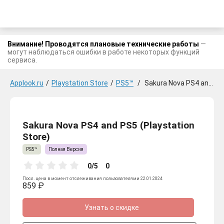
Внимание! Проводятся плановые технические работы
—
могут наблюдаться ошибки в работе некоторых функций
сервиса.
Applook.ru
/
Playstation Store
/
PS5™
/
Sakura Nova PS4 and PS5
Sakura Nova PS4 and PS5 (Playstation
Store)
PS5™
Полная Версия
0/5
0
Посл. цена в момент отслеживания пользователями 22.01.2024
859 ₽
Узнать о скидке