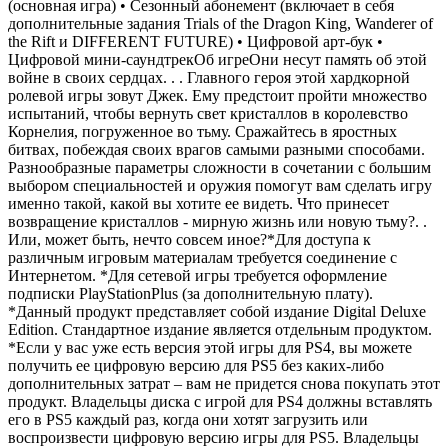
(основная игра) • Сезонный абонемент (включает в себя
дополнительные задания Trials of the Dragon King, Wanderer of
the Rift и DIFFERENT FUTURE) • Цифровой арт-бук •
Цифровой мини-саундтрекОб игреОни несут память об этой
войне в своих сердцах. . . Главного героя этой хардкорной
ролевой игры зовут Джек. Ему предстоит пройти множество
испытаний, чтобы вернуть свет кристаллов в королевство
Корнелия, погруженное во тьму. Сражайтесь в яростных
битвах, побеждая своих врагов самыми разными способами.
Разнообразные параметры сложности в сочетании с большим
выбором специальностей и оружия помогут вам сделать игру
именно такой, какой вы хотите ее видеть. Что принесет
возвращение кристаллов - мирную жизнь или новую тьму?. .
Или, может быть, нечто совсем иное?*Для доступа к
различным игровым материалам требуется соединение с
Интернетом. *Для сетевой игры требуется оформление
подписки PlayStationPlus (за дополнительную плату).
*Данный продукт представляет собой издание Digital Deluxe
Edition. Стандартное издание является отдельным продуктом.
*Если у вас уже есть версия этой игры для PS4, вы можете
получить ее цифровую версию для PS5 без каких-либо
дополнительных затрат – вам не придется снова покупать этот
продукт. Владельцы диска с игрой для PS4 должны вставлять
его в PS5 каждый раз, когда они хотят загрузить или
воспроизвести цифровую версию игры для PS5. Владельцы