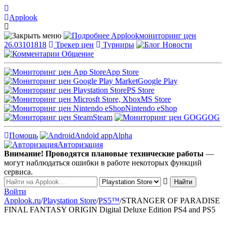
Applook
Applook
мониторинг цен
26.03101818
Трекер цен
Турниры
Новости
Общение
App Store
Google Play
PS Store
MS Store
Nintendo eShop
Steam
GOG
Помощь
Andoid app
Alpha
Авторизация
Внимание! Проводятся плановые технические работы
—
могут наблюдаться ошибки в работе некоторых функций
сервиса.
Войти
Applook.ru
/
Playstation Store
/
PS5™
/
STRANGER OF PARADISE
FINAL FANTASY ORIGIN Digital Deluxe Edition PS4 and PS5