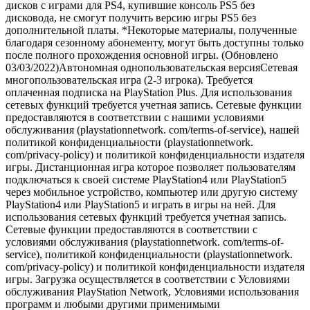
дисков с играми для PS4, купившие консоль PS5 без
дисковода, не смогут получить версию игры PS5 без
дополнительной платы. *Некоторые материалы, полученные
благодаря сезонному абонементу, могут быть доступны только
после полного прохождения основной игры. (Обновлено
03/03/2022)Автономная однопользовательская версияСетевая
многопользовательская игра (2-3 игрока). Требуется
оплаченная подписка на PlayStation Plus. Для использования
сетевых функций требуется учетная запись. Сетевые функции
предоставляются в соответствии с нашими условиями
обслуживания (playstationnetwork. com/terms-of-service), нашей
политикой конфиденциальности (playstationnetwork.
com/privacy-policy) и политикой конфиденциальности издателя
игры. Дистанционная игра которое позволяет пользователям
подключаться к своей системе PlayStation4 или PlayStation5
через мобильное устройство, компьютер или другую систему
PlayStation4 или PlayStation5 и играть в игры на ней. Для
использования сетевых функций требуется учетная запись.
Сетевые функции предоставляются в соответствии с
условиями обслуживания (playstationnetwork. com/terms-of-
service), политикой конфиденциальности (playstationnetwork.
com/privacy-policy) и политикой конфиденциальности издателя
игры. Загрузка осуществляется в соответствии с Условиями
обслуживания PlayStation Network, Условиями использования
программ и любыми другими применимыми